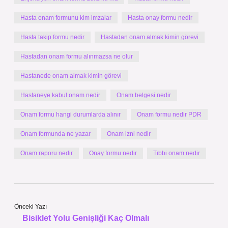
Hasta onam formunu kim imzalar
Hasta onay formu nedir
Hasta takip formu nedir
Hastadan onam almak kimin görevi
Hastadan onam formu alınmazsa ne olur
Hastanede onam almak kimin görevi
Hastaneye kabul onam nedir
Onam belgesi nedir
Onam formu hangi durumlarda alınır
Onam formu nedir PDR
Onam formunda ne yazar
Onam izni nedir
Onam raporu nedir
Onay formu nedir
Tıbbi onam nedir
Önceki Yazı
Bisiklet Yolu Genişliği Kaç Olmalı