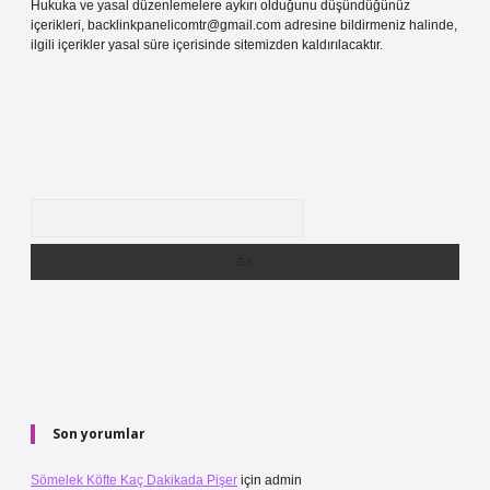
Hukuka ve yasal düzenlemelere aykırı olduğunu düşündüğünüz
içerikleri,
backlinkpanelicomtr@gmail.com
adresine bildirmeniz halinde,
ilgili içerikler yasal süre içerisinde sitemizden kaldırılacaktır.
Arama
Son yorumlar
Sömelek Köfte Kaç Dakikada Pişer
için
admin