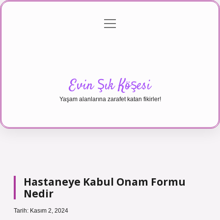
menüyü
Anasayfa
Gizlilik Politikası
Yasal Uyarı
aç
Hakkımızda
Evin Şık Köşesi
Yaşam alanlarına zarafet katan fikirler!
Hastaneye Kabul Onam Formu
Nedir
Tarih: Kasım 2, 2024