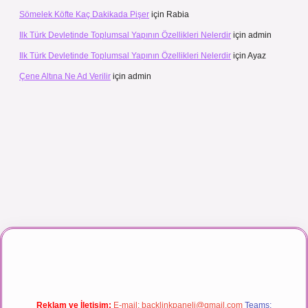
Sömelek Köfte Kaç Dakikada Pişer
için
Rabia
Ilk Türk Devletinde Toplumsal Yapının Özellikleri Nelerdir
için
admin
Ilk Türk Devletinde Toplumsal Yapının Özellikleri Nelerdir
için
Ayaz
Çene Altına Ne Ad Verilir
için
admin
maç izle
Reklam ve İletişim:
E-mail:
backlinkpaneli@gmail.com
Teams: