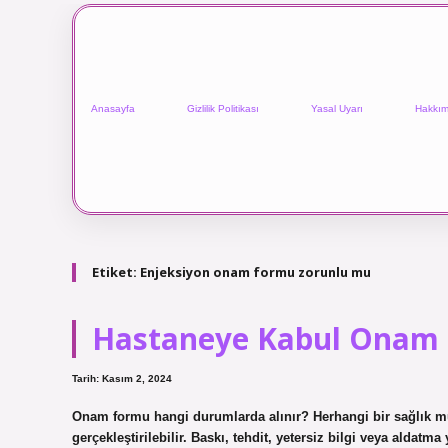
Anasayfa
Gizlilik Politikası
Yasal Uyarı
Hakkım
Etiket:
Enjeksiyon onam formu zorunlu mu
Hastaneye Kabul Onam 
Tarih: Kasım 2, 2024
Onam formu hangi durumlarda alınır? Herhangi bir sağlık müd
gerçekleştirilebilir. Baskı, tehdit, yetersiz bilgi veya aldatm