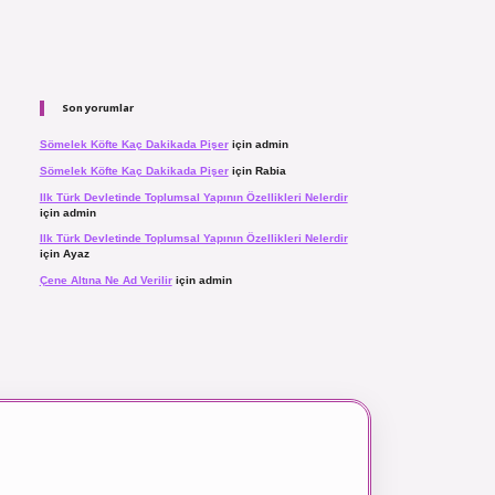
Son yorumlar
Sömelek Köfte Kaç Dakikada Pişer
için
admin
Sömelek Köfte Kaç Dakikada Pişer
için
Rabia
Ilk Türk Devletinde Toplumsal Yapının Özellikleri Nelerdir
için
admin
Ilk Türk Devletinde Toplumsal Yapının Özellikleri Nelerdir
için
Ayaz
Çene Altına Ne Ad Verilir
için
admin