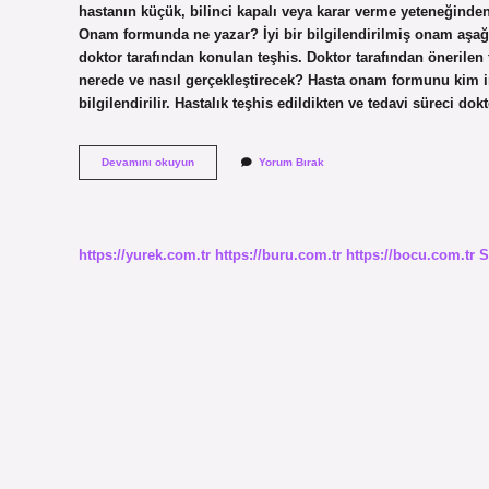
hastanın küçük, bilinci kapalı veya karar verme yeteneğinden
Onam formunda ne yazar? İyi bir bilgilendirilmiş onam aşağ
doktor tarafından konulan teşhis. Doktor tarafından önerilen 
nerede ve nasıl gerçekleştirecek? Hasta onam formunu kim i
bilgilendirilir. Hastalık teşhis edildikten ve tedavi süreci do
Hastaneye
Devamını okuyun
Yorum Bırak
Kabul
Onam
Formu
Nedir
https://yurek.com.tr
https://buru.com.tr
https://bocu.com.tr
S