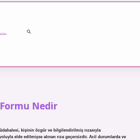
ızda
Formu Nedir
ahalesi, kişinin özgür ve bilgilendirilmiş rızasıyla
a yoluyla elde edilmişse alınan rıza geçersizdir. Acil durumlarda ve