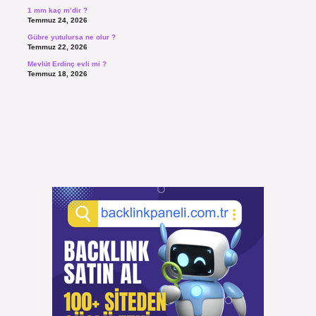
1 mm kaç m’dir ?
Temmuz 24, 2026
Gübre yutulursa ne olur ?
Temmuz 22, 2026
Mevlüt Erdinç evli mi ?
Temmuz 18, 2026