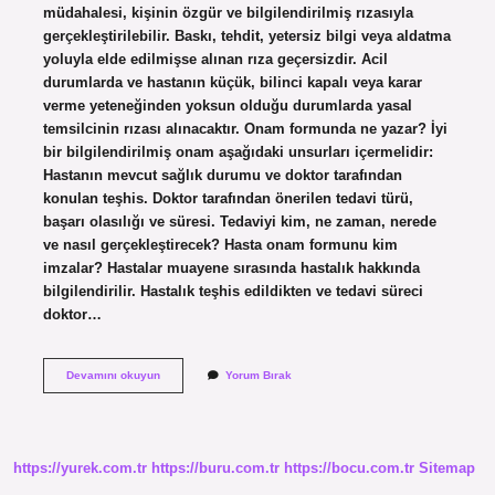
müdahalesi, kişinin özgür ve bilgilendirilmiş rızasıyla
gerçekleştirilebilir. Baskı, tehdit, yetersiz bilgi veya aldatma
yoluyla elde edilmişse alınan rıza geçersizdir. Acil
durumlarda ve hastanın küçük, bilinci kapalı veya karar
verme yeteneğinden yoksun olduğu durumlarda yasal
temsilcinin rızası alınacaktır. Onam formunda ne yazar? İyi
bir bilgilendirilmiş onam aşağıdaki unsurları içermelidir:
Hastanın mevcut sağlık durumu ve doktor tarafından
konulan teşhis. Doktor tarafından önerilen tedavi türü,
başarı olasılığı ve süresi. Tedaviyi kim, ne zaman, nerede
ve nasıl gerçekleştirecek? Hasta onam formunu kim
imzalar? Hastalar muayene sırasında hastalık hakkında
bilgilendirilir. Hastalık teşhis edildikten ve tedavi süreci
doktor…
Hastaneye
Devamını okuyun
Yorum Bırak
Kabul
Onam
Formu
Nedir
https://yurek.com.tr
https://buru.com.tr
https://bocu.com.tr
Sitemap