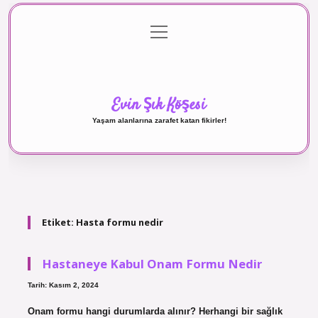
menüyü
Anasayfa
Gizlilik Politikası
Yasal Uyarı
aç
Hakkımızda
Evin Şık Köşesi
Yaşam alanlarına zarafet katan fikirler!
Etiket:
Hasta formu nedir
Hastaneye Kabul Onam Formu Nedir
Tarih: Kasım 2, 2024
Onam formu hangi durumlarda alınır? Herhangi bir sağlık