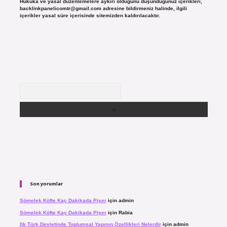
Hukuka ve yasal düzenlemelere aykırı olduğunu düşündüğünüz içerikleri,
backlinkpanelicomtr@gmail.com
adresine bildirmeniz halinde, ilgili
içerikler yasal süre içerisinde sitemizden kaldırılacaktır.
Arama
Son yorumlar
Sömelek Köfte Kaç Dakikada Pişer
için
admin
Sömelek Köfte Kaç Dakikada Pişer
için
Rabia
Ilk Türk Devletinde Toplumsal Yapının Özellikleri Nelerdir
için
admin