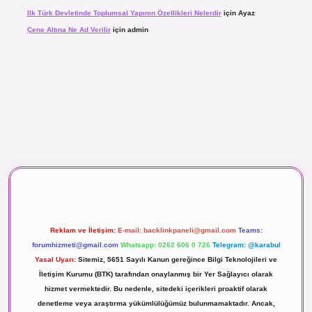
Ilk Türk Devletinde Toplumsal Yapının Özellikleri Nelerdir
için
Ayaz
Çene Altına Ne Ad Verilir
için
admin
aç izle
Reklam ve İletişim:
E-mail:
backlinkpaneli@gmail.com
Teams:
forumhizmeti@gmail.com
Whatsapp: 0262 606 0 726
Telegram: @karabul
Yasal Uyarı:
Sitemiz, 5651 Sayılı Kanun gereğince Bilgi Teknolojileri ve
İletişim Kurumu (BTK) tarafından onaylanmış bir Yer Sağlayıcı olarak
hizmet vermektedir. Bu nedenle, sitedeki içerikleri proaktif olarak
denetleme veya araştırma yükümlülüğümüz bulunmamaktadır. Ancak,