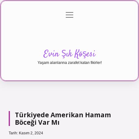
menüyü
Anasayfa
Gizlilik Politikası
Yasal Uyarı
aç
Hakkımızda
Evin Şık Köşesi
Yaşam alanlarına zarafet katan fikirler!
Türkiyede Amerikan Hamam
Böceği Var Mı
Tarih: Kasım 2, 2024