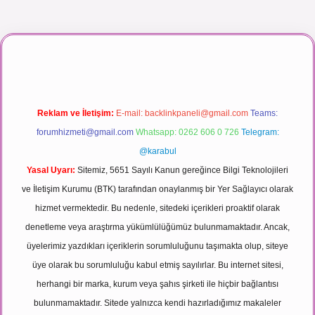
 izle
Reklam ve İletişim:
E-mail:
backlinkpaneli@gmail.com
Teams:
forumhizmeti@gmail.com
Whatsapp: 0262 606 0 726
Telegram:
@karabul
Yasal Uyarı:
Sitemiz, 5651 Sayılı Kanun gereğince Bilgi Teknolojileri
ve İletişim Kurumu (BTK) tarafından onaylanmış bir Yer Sağlayıcı olarak
hizmet vermektedir. Bu nedenle, sitedeki içerikleri proaktif olarak
denetleme veya araştırma yükümlülüğümüz bulunmamaktadır. Ancak,
üyelerimiz yazdıkları içeriklerin sorumluluğunu taşımakta olup, siteye
üye olarak bu sorumluluğu kabul etmiş sayılırlar. Bu internet sitesi,
herhangi bir marka, kurum veya şahıs şirketi ile hiçbir bağlantısı
bulunmamaktadır. Sitede yalnızca kendi hazırladığımız makaleler