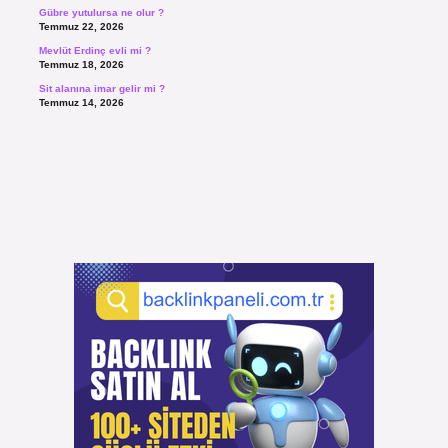
Gübre yutulursa ne olur ?
Temmuz 22, 2026
Mevlüt Erdinç evli mi ?
Temmuz 18, 2026
Sit alanına imar gelir mi ?
Temmuz 14, 2026