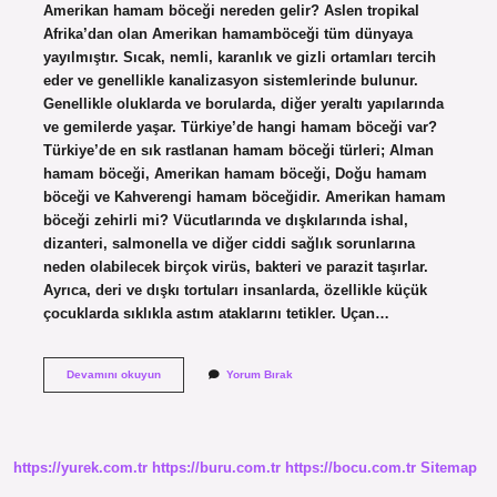
Amerikan hamam böceği nereden gelir? Aslen tropikal
Afrika’dan olan Amerikan hamamböceği tüm dünyaya
yayılmıştır. Sıcak, nemli, karanlık ve gizli ortamları tercih
eder ve genellikle kanalizasyon sistemlerinde bulunur.
Genellikle oluklarda ve borularda, diğer yeraltı yapılarında
ve gemilerde yaşar. Türkiye’de hangi hamam böceği var?
Türkiye’de en sık rastlanan hamam böceği türleri; Alman
hamam böceği, Amerikan hamam böceği, Doğu hamam
böceği ve Kahverengi hamam böceğidir. Amerikan hamam
böceği zehirli mi? Vücutlarında ve dışkılarında ishal,
dizanteri, salmonella ve diğer ciddi sağlık sorunlarına
neden olabilecek birçok virüs, bakteri ve parazit taşırlar.
Ayrıca, deri ve dışkı tortuları insanlarda, özellikle küçük
çocuklarda sıklıkla astım ataklarını tetikler. Uçan…
Türkiyede
Devamını okuyun
Yorum Bırak
Amerikan
Hamam
Böceği
Var
Mı
https://yurek.com.tr
https://buru.com.tr
https://bocu.com.tr
Sitemap