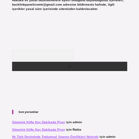
Hukuka ve yasal düzenlemelere aykırı olduğunu düşündüğünüz içerikleri,
backlinkpanelicomtr@gmail.com
adresine bildirmeniz halinde, ilgili
içerikler yasal süre içerisinde sitemizden kaldırılacaktır.
Arama
Son yorumlar
Sömelek Köfte Kaç Dakikada Pişer
için
admin
Sömelek Köfte Kaç Dakikada Pişer
için
Rabia
Ilk Türk Devletinde Toplumsal Yapının Özellikleri Nelerdir
için
admin