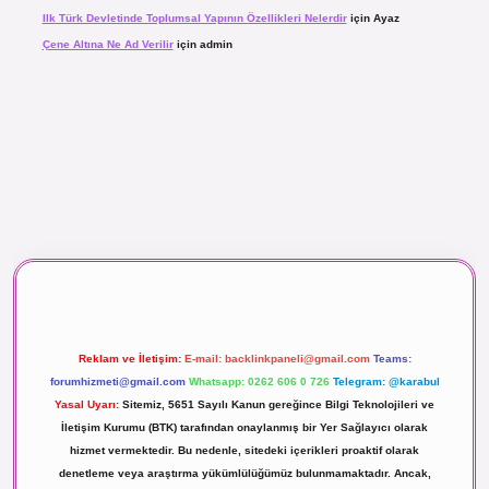
Ilk Türk Devletinde Toplumsal Yapının Özellikleri Nelerdir
için
Ayaz
Çene Altına Ne Ad Verilir
için
admin
aç izle
Reklam ve İletişim:
E-mail:
backlinkpaneli@gmail.com
Teams:
forumhizmeti@gmail.com
Whatsapp: 0262 606 0 726
Telegram: @karabul
Yasal Uyarı:
Sitemiz, 5651 Sayılı Kanun gereğince Bilgi Teknolojileri ve
İletişim Kurumu (BTK) tarafından onaylanmış bir Yer Sağlayıcı olarak
hizmet vermektedir. Bu nedenle, sitedeki içerikleri proaktif olarak
denetleme veya araştırma yükümlülüğümüz bulunmamaktadır. Ancak,