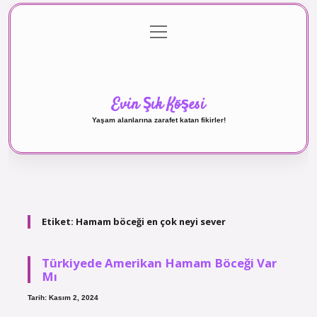
menüyü
Anasayfa
Gizlilik Politikası
Yasal Uyarı
aç
Hakkımızda
Evin Şık Köşesi
Yaşam alanlarına zarafet katan fikirler!
Etiket:
Hamam böceği en çok neyi sever
Türkiyede Amerikan Hamam Böceği Var
Mı
Tarih: Kasım 2, 2024