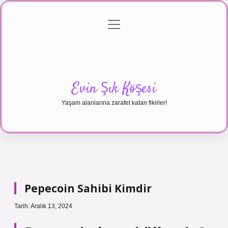
menüyü
Anasayfa
Gizlilik Politikası
Yasal Uyarı
aç
Hakkımızda
Evin Şık Köşesi
Yaşam alanlarına zarafet katan fikirler!
Pepecoin Sahibi Kimdir
Tarih: Aralık 13, 2024