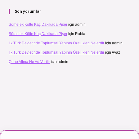
Son yorumlar
Sömelek Köfte Kaç Dakikada Pişer
için
admin
Sömelek Köfte Kaç Dakikada Pişer
için
Rabia
Ilk Türk Devletinde Toplumsal Yapının Özellikleri Nelerdir
için
admin
Ilk Türk Devletinde Toplumsal Yapının Özellikleri Nelerdir
için
Ayaz
Çene Altına Ne Ad Verilir
için
admin
maç izle