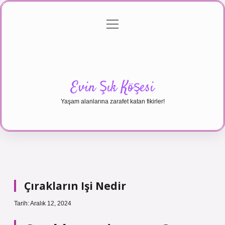
menüyü
Anasayfa
Gizlilik Politikası
Yasal Uyarı
aç
Hakkımızda
Evin Şık Köşesi
Yaşam alanlarına zarafet katan fikirler!
Çırakların Işi Nedir
Tarih: Aralık 12, 2024