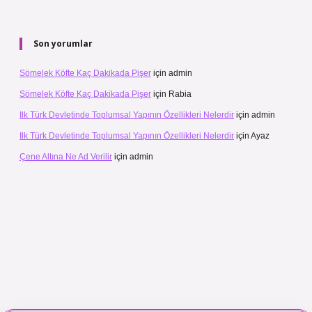
Son yorumlar
Sömelek Köfte Kaç Dakikada Pişer
için
admin
Sömelek Köfte Kaç Dakikada Pişer
için
Rabia
Ilk Türk Devletinde Toplumsal Yapının Özellikleri Nelerdir
için
admin
Ilk Türk Devletinde Toplumsal Yapının Özellikleri Nelerdir
için
Ayaz
Çene Altına Ne Ad Verilir
için
admin
maç izle