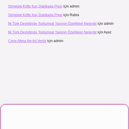
Sömelek Köfte Kaç Dakikada Pişer
için
admin
Sömelek Köfte Kaç Dakikada Pişer
için
Rabia
Ilk Türk Devletinde Toplumsal Yapının Özellikleri Nelerdir
için
admin
Ilk Türk Devletinde Toplumsal Yapının Özellikleri Nelerdir
için
Ayaz
Çene Altına Ne Ad Verilir
için
admin
maç izle