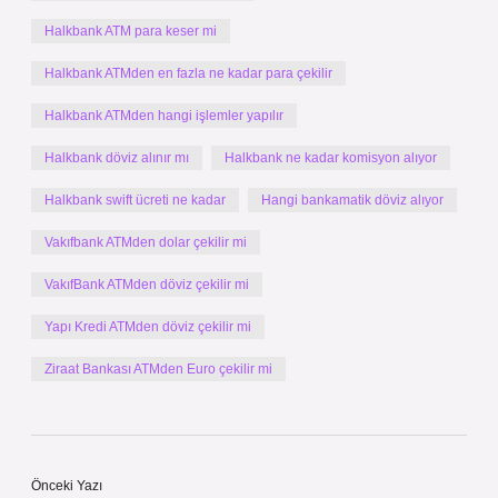
Halkbank ATM para keser mi
Halkbank ATMden en fazla ne kadar para çekilir
Halkbank ATMden hangi işlemler yapılır
Halkbank döviz alınır mı
Halkbank ne kadar komisyon alıyor
Halkbank swift ücreti ne kadar
Hangi bankamatik döviz alıyor
Vakıfbank ATMden dolar çekilir mi
VakıfBank ATMden döviz çekilir mi
Yapı Kredi ATMden döviz çekilir mi
Ziraat Bankası ATMden Euro çekilir mi
Önceki Yazı