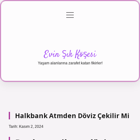
menüyü
Anasayfa
Gizlilik Politikası
Yasal Uyarı
aç
Hakkımızda
Evin Şık Köşesi
Yaşam alanlarına zarafet katan fikirler!
Halkbank Atmden Döviz Çekilir Mi
Tarih: Kasım 2, 2024