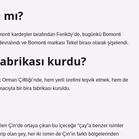
ı mı?
omonti kardeşler tarafından Feriköy’de, bugünkü Bomonti
evralındı ​​ve Bomonti markası Tekel birası olarak şişelendi.
fabrikası kurdu?
rk Orman Çiftliği’nde, hem yerli üretimi teşvik etmek, hem de
acıyla bir bira fabrikası kuruldu.
eri Çin’de ortaya çıkan bu içeceğe “çay”a benzer isimler
rip olan şey, her iki ismin de Çin’in farklı bölgelerinden