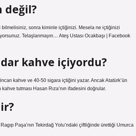
n değil?
bilmelisiniz, sonra kiminle içtiğinizi. Mesela ne içtiğinizi
 içmiyorsunuz. Telaşlanmayın… Ateş Ustası Ocakbaşı | Facebook
dar kahve içiyordu?
ncan kahve ve 40-50 sigara içtiğini yazar. Ancak Atatürk’ün
an kahve tutması Hasan Rıza’nın ifadesini doğrular.
ir?
agıp Paşa’nın Tekirdağ Yolu’ndaki çiftliğinde ürettiği Umurca