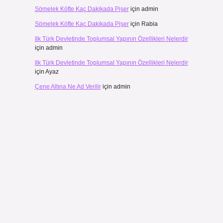
Sömelek Köfte Kaç Dakikada Pişer
için
admin
Sömelek Köfte Kaç Dakikada Pişer
için
Rabia
Ilk Türk Devletinde Toplumsal Yapının Özellikleri Nelerdir
için
admin
Ilk Türk Devletinde Toplumsal Yapının Özellikleri Nelerdir
için
Ayaz
Çene Altına Ne Ad Verilir
için
admin