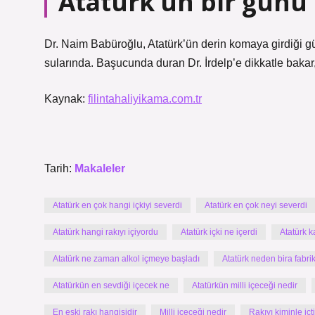
Atatürk’ün bir günü 
Dr. Naim Babüroğlu, Atatürk’ün derin komaya girdiği gü
sularında. Başucunda duran Dr. İrdelp’e dikkatle bakar,
Kaynak:
filintahaliyikama.com.tr
Tarih:
Makaleler
Atatürk en çok hangi içkiyi severdi
Atatürk en çok neyi severdi
Atatürk hangi rakıyı içiyordu
Atatürk içki ne içerdi
Atatürk k
Atatürk ne zaman alkol içmeye başladı
Atatürk neden bira fabri
Atatürkün en sevdiği içecek ne
Atatürkün milli içeceği nedir
En eski rakı hangisidir
Milli içeceği nedir
Rakıyı kiminle içt