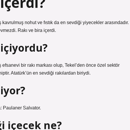
içerdi?
kavrulmuş nohut ve fıstık da en sevdiği yiyecekler arasındadır.
vmezdi. Rakı ve bira içerdi.
 içiyordu?
ş efsanevi bir rakı markası olup, Tekel’den önce özel sektör
hiptir. Atatürk’ün en sevdiği rakılardan biriydi.
çiyor?
: Paulaner Salvator.
i içecek ne?