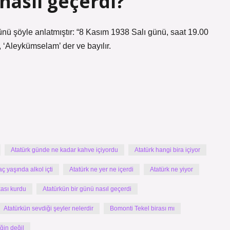
nasıl geçerdi?
nü şöyle anlatmıştır: “8 Kasım 1938 Salı günü, saat 19.00
 ‘Aleykümselam’ der ve bayılır.
Atatürk günde ne kadar kahve içiyordu
Atatürk hangi bira içiyor
aç yaşında alkol içti
Atatürk ne yer ne içerdi
Atatürk ne yiyor
kası kurdu
Atatürkün bir günü nasıl geçerdi
Atatürkün sevdiği şeyler nelerdir
Bomonti Tekel birası mı
iğin değil