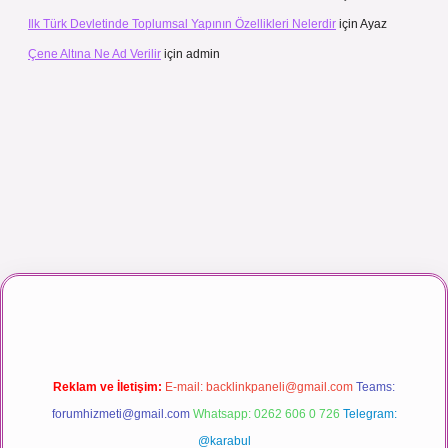
Ilk Türk Devletinde Toplumsal Yapının Özellikleri Nelerdir
için
Ayaz
Çene Altına Ne Ad Verilir
için
admin
ç izle
Reklam ve İletişim:
E-mail:
backlinkpaneli@gmail.com
Teams:
forumhizmeti@gmail.com
Whatsapp: 0262 606 0 726
Telegram:
@karabul