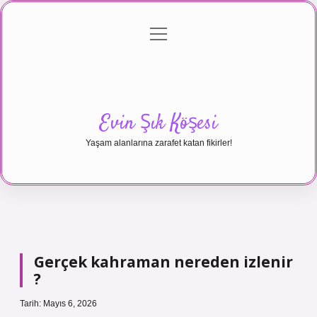
menüyü
Anasayfa
Gizlilik Politikası
Yasal Uyarı
aç
Hakkımızda
Evin Şık Köşesi
Yaşam alanlarına zarafet katan fikirler!
Gerçek kahraman nereden izlenir
?
Tarih: Mayıs 6, 2026