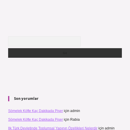
Arama
Son yorumlar
Sömelek Köfte Kaç Dakikada Pişer
için
admin
Sömelek Köfte Kaç Dakikada Pişer
için
Rabia
Ilk Türk Devletinde Toplumsal Yapının Özellikleri Nelerdir
için
admin