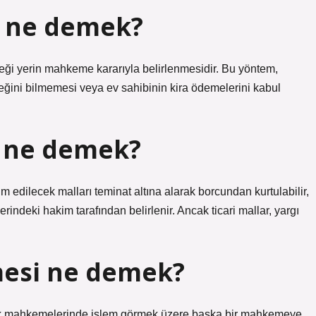
di ne demek?
ceği yerin mahkeme kararıyla belirlenmesidir. Bu yöntem,
ğini bilmemesi veya ev sahibinin kira ödemelerini kabul
k ne demek?
 edilecek malları teminat altına alarak borcundan kurtulabilir,
yerindeki hakim tarafından belirlenir. Ancak ticari mallar, yargı
mesi ne demek?
kuk mahkemelerinde işlem görmek üzere başka bir mahkemeye