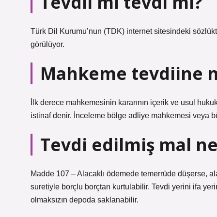
Tevdii mi tevdi mi?
Türk Dil Kurumu’nun (TDK) internet sitesindeki sözlük
görülüyor.
Mahkeme tevdiine 
İlk derece mahkemesinin kararının içerik ve usul hu
istinaf denir. İnceleme bölge adliye mahkemesi veya b
Tevdi edilmiş mal n
Madde 107 – Alacaklı ödemede temerrüde düşerse, alac
suretiyle borçlu borçtan kurtulabilir. Tevdi yerini ifa y
olmaksızın depoda saklanabilir.