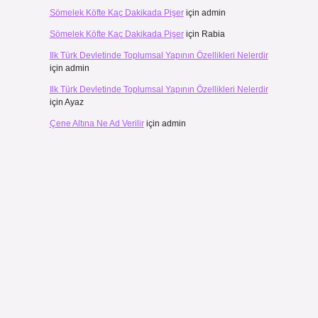
Sömelek Köfte Kaç Dakikada Pişer
için
admin
Sömelek Köfte Kaç Dakikada Pişer
için
Rabia
Ilk Türk Devletinde Toplumsal Yapının Özellikleri Nelerdir
için
admin
Ilk Türk Devletinde Toplumsal Yapının Özellikleri Nelerdir
için
Ayaz
Çene Altına Ne Ad Verilir
için
admin