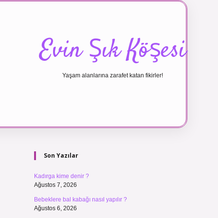
Evin Şık Köşesi
Yaşam alanlarına zarafet katan fikirler!
Sidebar
ilbet canlı ma
Son Yazılar
Kadırga kime denir ?
Ağustos 7, 2026
Bebeklere bal kabağı nasıl yapılır ?
Ağustos 6, 2026