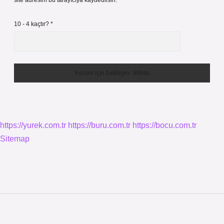
site adresim bu tarayıcıya kaydedilsin.
10 - 4 kaçtır?
*
https://yurek.com.tr
https://buru.com.tr
https://bocu.com.tr
Sitemap