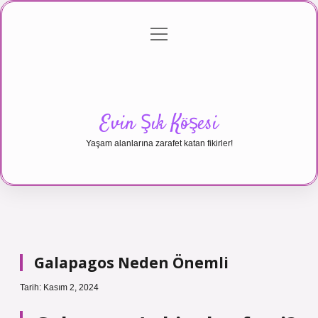
menüyü
Anasayfa
Gizlilik Politikası
Yasal Uyarı
aç
Hakkımızda
Evin Şık Köşesi
Yaşam alanlarına zarafet katan fikirler!
Galapagos Neden Önemli
Tarih: Kasım 2, 2024