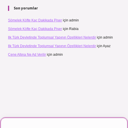
Son yorumlar
Sömelek Köfte Kaç Dakikada Pişer
için
admin
Sömelek Köfte Kaç Dakikada Pişer
için
Rabia
Ilk Türk Devletinde Toplumsal Yapının Özellikleri Nelerdir
için
admin
Ilk Türk Devletinde Toplumsal Yapının Özellikleri Nelerdir
için
Ayaz
Çene Altına Ne Ad Verilir
için
admin
maç izle