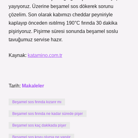
yayıyoruz. Üzerine beşamel sos dökerek sorunu
çözelim. Son olarak kabımızı cheddar peyniriyle
kaplayıp önceden ısıtılmış 190°C fırında 30 dakika
pişiriyoruz. Pişirme süresi sonunda beşamel soslu
tavuğumuz servise hazır.
Kaynak:
katamino.com.tr
Tarih:
Makaleler
Beşamel sos fırında kızarır mı
Beşamel sos fırında ne kadar sürede pişer
Beşamel sos kaç dakikada pişer
Beşamel sos koyu olursa ne yapılır