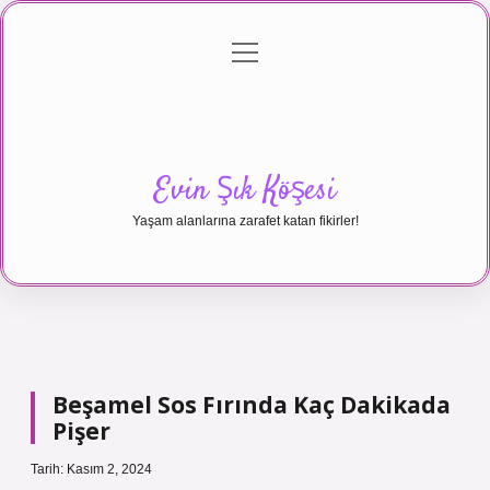
menüyü
Anasayfa
Gizlilik Politikası
Yasal Uyarı
aç
Hakkımızda
Evin Şık Köşesi
Yaşam alanlarına zarafet katan fikirler!
Beşamel Sos Fırında Kaç Dakikada
Pişer
Tarih: Kasım 2, 2024