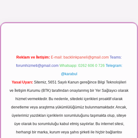
ı maç izle
Reklam ve İletişim:
E-mail:
backlinkpaneli@gmail.com
Teams:
forumhizmeti@gmail.com
Whatsapp: 0262 606 0 726
Telegram:
@karabul
Yasal Uyarı:
Sitemiz, 5651 Sayılı Kanun gereğince Bilgi Teknolojileri
ve İletişim Kurumu (BTK) tarafından onaylanmış bir Yer Sağlayıcı olarak
hizmet vermektedir. Bu nedenle, sitedeki içerikleri proaktif olarak
denetleme veya araştırma yükümlülüğümüz bulunmamaktadır. Ancak,
üyelerimiz yazdıkları içeriklerin sorumluluğunu taşımakta olup, siteye
üye olarak bu sorumluluğu kabul etmiş sayılırlar. Bu internet sitesi,
herhangi bir marka, kurum veya şahıs şirketi ile hiçbir bağlantısı