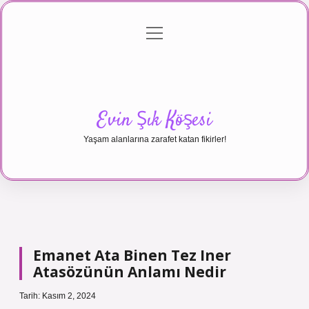
menüyü
Anasayfa
Gizlilik Politikası
Yasal Uyarı
aç
Hakkımızda
Evin Şık Köşesi
Yaşam alanlarına zarafet katan fikirler!
Emanet Ata Binen Tez Iner
Atasözünün Anlamı Nedir
Tarih: Kasım 2, 2024