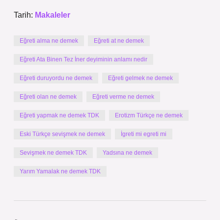
Tarih:
Makaleler
Eğreti alma ne demek
Eğreti at ne demek
Eğreti Ata Binen Tez İner deyiminin anlamı nedir
Eğreti duruyordu ne demek
Eğreti gelmek ne demek
Eğreti olan ne demek
Eğreti verme ne demek
Eğreti yapmak ne demek TDK
Erotizm Türkçe ne demek
Eski Türkçe sevişmek ne demek
İgreti mi egreti mi
Sevişmek ne demek TDK
Yadsına ne demek
Yarım Yamalak ne demek TDK