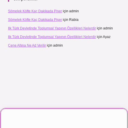
Sömelek Köfte Kaç Dakikada Pişer
için
admin
Sömelek Köfte Kaç Dakikada Pişer
için
Rabia
Ilk Türk Devletinde Toplumsal Yapının Özellikleri Nelerdir
için
admin
Ilk Türk Devletinde Toplumsal Yapının Özellikleri Nelerdir
için
Ayaz
Çene Altına Ne Ad Verilir
için
admin
anlı maç izle