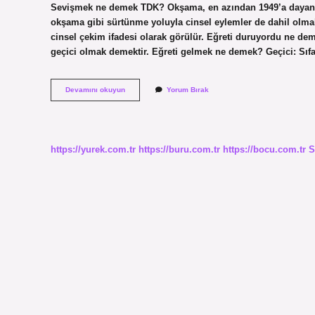
Sevişmek ne demek TDK? Okşama, en azından 1949’a dayana
okşama gibi sürtünme yoluyla cinsel eylemler de dahil olmak
cinsel çekim ifadesi olarak görülür. Eğreti duruyordu ne
geçici olmak demektir. Eğreti gelmek ne demek? Geçici: Sıf
Emanet
Devamını okuyun
Yorum Bırak
Ata
Binen
Tez
Iner
Atasözünün
https://yurek.com.tr
https://buru.com.tr
https://bocu.com.tr
S
Anlamı
Nedir