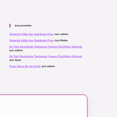
Son yorumlar
Sömelek Köfte Kaç Dakikada Pişer
için
admin
Sömelek Köfte Kaç Dakikada Pişer
için
Rabia
Ilk Türk Devletinde Toplumsal Yapının Özellikleri Nelerdir
için
admin
Ilk Türk Devletinde Toplumsal Yapının Özellikleri Nelerdir
için
Ayaz
Çene Altına Ne Ad Verilir
için
admin