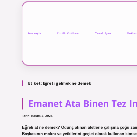
Anasayfa
Gizlilik Politikası
Yasal Uyarı
Hakkım
Etiket:
Eğreti gelmek ne demek
Emanet Ata Binen Tez I
Tarih: Kasım 2, 2024
Eğreti at ne demek? Ödünç alınan aletlerle çalışma çoğu za
Başkasının malını ve yetkilerini geçici olarak kullanan kimse,