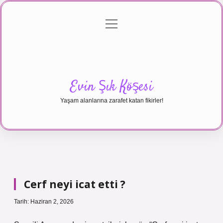
menüyü
Anasayfa
Gizlilik Politikası
Yasal Uyarı
aç
Hakkımızda
Evin Şık Köşesi
Yaşam alanlarına zarafet katan fikirler!
Cerf neyi icat etti ?
Tarih: Haziran 2, 2026