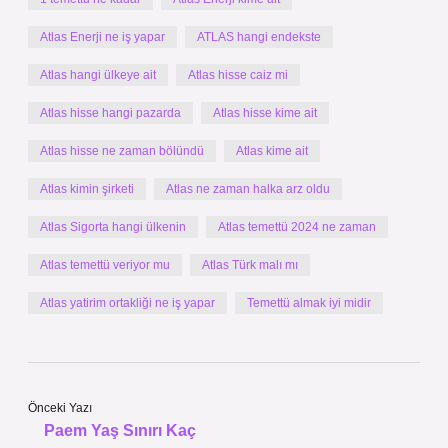
Atlas Enerji ne iş yapar
ATLAS hangi endekste
Atlas hangi ülkeye ait
Atlas hisse caiz mi
Atlas hisse hangi pazarda
Atlas hisse kime ait
Atlas hisse ne zaman bölündü
Atlas kime ait
Atlas kimin şirketi
Atlas ne zaman halka arz oldu
Atlas Sigorta hangi ülkenin
Atlas temettü 2024 ne zaman
Atlas temettü veriyor mu
Atlas Türk malı mı
Atlas yatirim ortakliği ne iş yapar
Temettü almak iyi midir
Önceki Yazı
Paem Yaş Sınırı Kaç