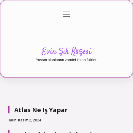
menüyü
Anasayfa
Gizlilik Politikası
Yasal Uyarı
aç
Hakkımızda
Evin Şık Köşesi
Yaşam alanlarına zarafet katan fikirler!
Atlas Ne Iş Yapar
Tarih: Kasım 2, 2024