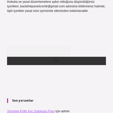
Hukuka ve yasal düzenlemelere aykırı olduğunu düşündüğünüz
içerikleri,
backlinkpanelicomtr@gmail.com
adresine bildirmeniz halinde,
ilgili içerikler yasal süre içerisinde sitemizden kaldırılacaktır.
Arama
Son yorumlar
Sömelek Köfte Kaç Dakikada Pişer
için
admin