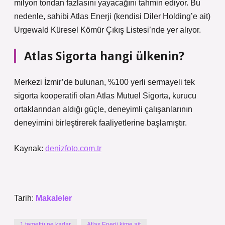
milyon tondan fazlasını yayacağını tahmin ediyor. Bu
nedenle, sahibi Atlas Enerji (kendisi Diler Holding’e ait)
Urgewald Küresel Kömür Çıkış Listesi’nde yer alıyor.
Atlas Sigorta hangi ülkenin?
Merkezi İzmir’de bulunan, %100 yerli sermayeli tek
sigorta kooperatifi olan Atlas Mutuel Sigorta, kurucu
ortaklarından aldığı güçle, deneyimli çalışanlarının
deneyimini birleştirerek faaliyetlerine başlamıştır.
Kaynak:
denizfoto.com.tr
Tarih:
Makaleler
1 temettü ne kadar
Atlas Enerji kime ait