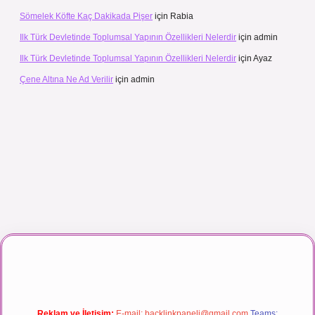
Sömelek Köfte Kaç Dakikada Pişer
için
Rabia
Ilk Türk Devletinde Toplumsal Yapının Özellikleri Nelerdir
için
admin
Ilk Türk Devletinde Toplumsal Yapının Özellikleri Nelerdir
için
Ayaz
Çene Altına Ne Ad Verilir
için
admin
 maç izle
Reklam ve İletişim:
E-mail:
backlinkpaneli@gmail.com
Teams: