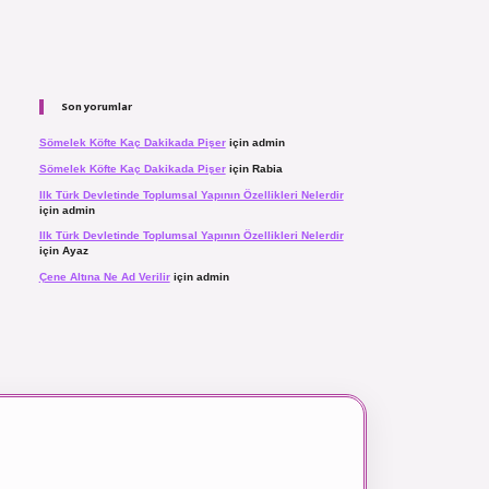
Son yorumlar
Sömelek Köfte Kaç Dakikada Pişer
için
admin
Sömelek Köfte Kaç Dakikada Pişer
için
Rabia
Ilk Türk Devletinde Toplumsal Yapının Özellikleri Nelerdir
için
admin
Ilk Türk Devletinde Toplumsal Yapının Özellikleri Nelerdir
için
Ayaz
Çene Altına Ne Ad Verilir
için
admin