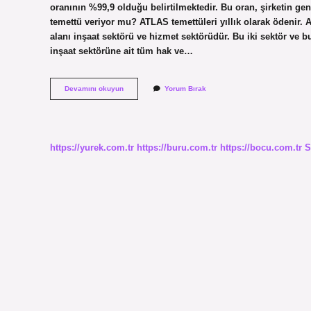
oranının %99,9 olduğu belirtilmektedir. Bu oran, şirketin ge
temettü veriyor mu? ATLAS temettüleri yıllık olarak ödenir. Atl
alanı inşaat sektörü ve hizmet sektörüdür. Bu iki sektör ve bu
inşaat sektörüne ait tüm hak ve…
Atlas
Devamını okuyun
Yorum Bırak
Ne
Iş
Yapar
https://yurek.com.tr
https://buru.com.tr
https://bocu.com.tr
S