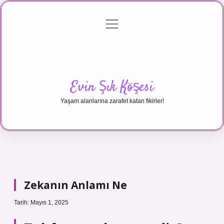
menüyü
Anasayfa
Gizlilik Politikası
Yasal Uyarı
aç
Hakkımızda
Evin Şık Köşesi
Yaşam alanlarına zarafet katan fikirler!
Zekanın Anlamı Ne
Tarih: Mayıs 1, 2025