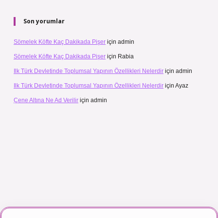
Son yorumlar
Sömelek Köfte Kaç Dakikada Pişer
için
admin
Sömelek Köfte Kaç Dakikada Pişer
için
Rabia
Ilk Türk Devletinde Toplumsal Yapının Özellikleri Nelerdir
için
admin
Ilk Türk Devletinde Toplumsal Yapının Özellikleri Nelerdir
için
Ayaz
Çene Altına Ne Ad Verilir
için
admin
bet canlı maç izle