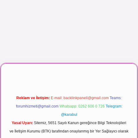
aç izle
Reklam ve İletişim:
E-mail:
backlinkpaneli@gmail.com
Teams:
forumhizmeti@gmail.com
Whatsapp: 0262 606 0 726
Telegram:
@karabul
Yasal Uyarı:
Sitemiz, 5651 Sayılı Kanun gereğince Bilgi Teknolojileri
ve İletişim Kurumu (BTK) tarafından onaylanmış bir Yer Sağlayıcı olarak