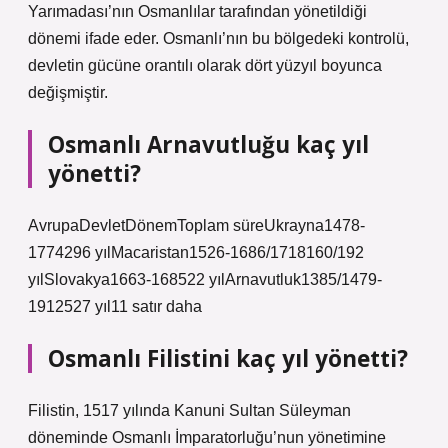
Yarımadası’nın Osmanlılar tarafından yönetildiği
dönemi ifade eder. Osmanlı’nın bu bölgedeki kontrolü,
devletin gücüne orantılı olarak dört yüzyıl boyunca
değişmiştir.
Osmanlı Arnavutluğu kaç yıl
yönetti?
AvrupaDevletDönemToplam süreUkrayna1478-
1774296 yılMacaristan1526-1686/1718160/192
yılSlovakya1663-168522 yılArnavutluk1385/1479-
1912527 yıl11 satır daha
Osmanlı Filistini kaç yıl yönetti?
Filistin, 1517 yılında Kanuni Sultan Süleyman
döneminde Osmanlı İmparatorluğu’nun yönetimine