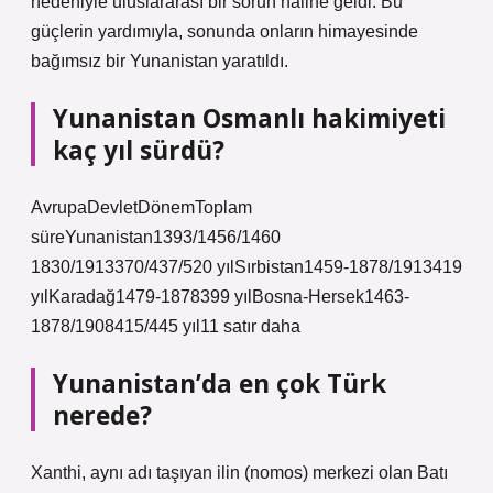
nedeniyle uluslararası bir sorun haline geldi. Bu
güçlerin yardımıyla, sonunda onların himayesinde
bağımsız bir Yunanistan yaratıldı.
Yunanistan Osmanlı hakimiyeti
kaç yıl sürdü?
AvrupaDevletDönemToplam
süreYunanistan1393/1456/1460
1830/1913370/437/520 yılSırbistan1459-1878/1913419
yılKaradağ1479-1878399 yılBosna-Hersek1463-
1878/1908415/445 yıl11 satır daha
Yunanistan’da en çok Türk
nerede?
Xanthi, aynı adı taşıyan ilin (nomos) merkezi olan Batı