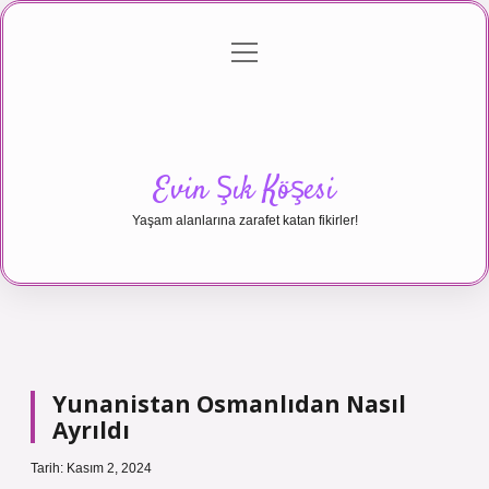
menüyü
Anasayfa
Gizlilik Politikası
Yasal Uyarı
aç
Hakkımızda
Evin Şık Köşesi
Yaşam alanlarına zarafet katan fikirler!
Yunanistan Osmanlıdan Nasıl
Ayrıldı
Tarih: Kasım 2, 2024