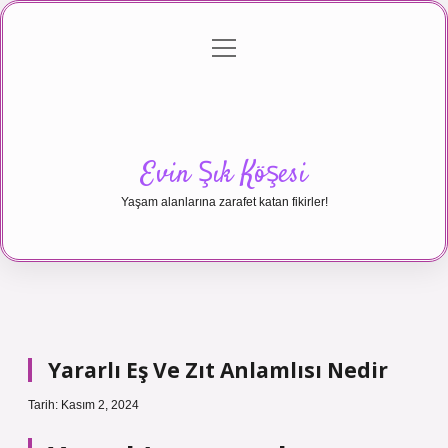
menüyü
Anasayfa
Gizlilik Politikası
Yasal Uyarı
aç
Hakkımızda
Evin Şık Köşesi
Yaşam alanlarına zarafet katan fikirler!
Yararlı Eş Ve Zıt Anlamlısı Nedir
Tarih: Kasım 2, 2024