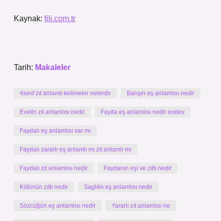
Kaynak:
fili.com.tr
Tarih:
Makaleler
4sınıf zıt anlamlı kelimeler nelerdir
Barışın eş anlamlısı nedir
Evetin zıt anlamlısı nedir
Fayda eş anlamlısı nedir eodev
Faydalı eş anlamlısı var mı
Faydalı zararlı eş anlamlı mı zıt anlamlı mı
Faydalı zıt anlamlısı nedir
Faydanın eşi ve zıttı nedir
Kötünün zıttı nedir
Saglıklı eş anlamlısı nedir
Sözcüğün eş anlamlısı nedir
Yararlı zıt anlamlısı ne