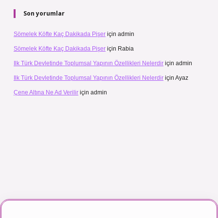
Son yorumlar
Sömelek Köfte Kaç Dakikada Pişer
için
admin
Sömelek Köfte Kaç Dakikada Pişer
için
Rabia
Ilk Türk Devletinde Toplumsal Yapının Özellikleri Nelerdir
için
admin
Ilk Türk Devletinde Toplumsal Yapının Özellikleri Nelerdir
için
Ayaz
Çene Altına Ne Ad Verilir
için
admin
maç izle