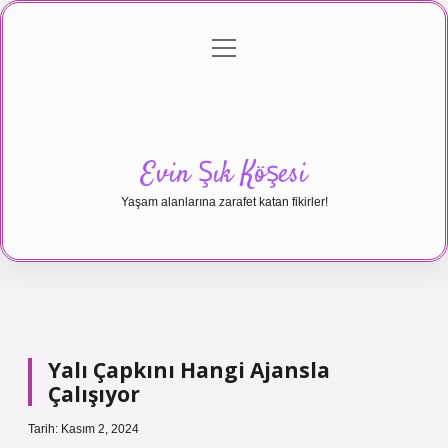
menüyü
Anasayfa
Gizlilik Politikası
Yasal Uyarı
aç
Hakkımızda
Evin Şık Köşesi
Yaşam alanlarına zarafet katan fikirler!
Yalı Çapkını Hangi Ajansla
Çalışıyor
Tarih: Kasım 2, 2024