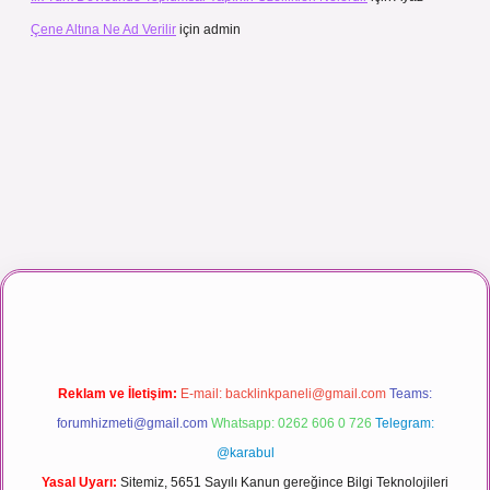
Çene Altına Ne Ad Verilir
için
admin
ı maç izle
Reklam ve İletişim:
E-mail:
backlinkpaneli@gmail.com
Teams:
forumhizmeti@gmail.com
Whatsapp: 0262 606 0 726
Telegram:
@karabul
Yasal Uyarı:
Sitemiz, 5651 Sayılı Kanun gereğince Bilgi Teknolojileri