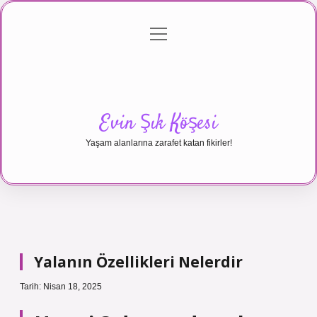
menüyü
Anasayfa
Gizlilik Politikası
Yasal Uyarı
aç
Hakkımızda
Evin Şık Köşesi
Yaşam alanlarına zarafet katan fikirler!
Yalanın Özellikleri Nelerdir
Tarih: Nisan 18, 2025