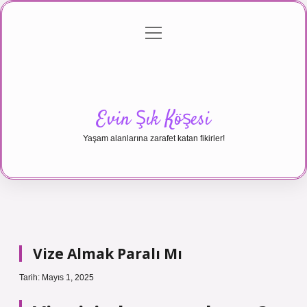
menüyü
Anasayfa
Gizlilik Politikası
Yasal Uyarı
aç
Hakkımızda
Evin Şık Köşesi
Yaşam alanlarına zarafet katan fikirler!
Vize Almak Paralı Mı
Tarih: Mayıs 1, 2025