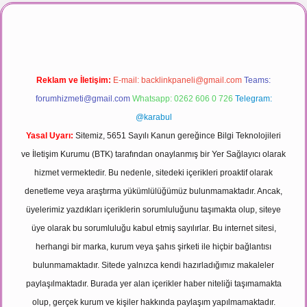
ı maç izle
Reklam ve İletişim:
E-mail:
backlinkpaneli@gmail.com
Teams:
forumhizmeti@gmail.com
Whatsapp: 0262 606 0 726
Telegram:
@karabul
Yasal Uyarı:
Sitemiz, 5651 Sayılı Kanun gereğince Bilgi Teknolojileri
ve İletişim Kurumu (BTK) tarafından onaylanmış bir Yer Sağlayıcı olarak
hizmet vermektedir. Bu nedenle, sitedeki içerikleri proaktif olarak
denetleme veya araştırma yükümlülüğümüz bulunmamaktadır. Ancak,
üyelerimiz yazdıkları içeriklerin sorumluluğunu taşımakta olup, siteye
üye olarak bu sorumluluğu kabul etmiş sayılırlar. Bu internet sitesi,
herhangi bir marka, kurum veya şahıs şirketi ile hiçbir bağlantısı
bulunmamaktadır. Sitede yalnızca kendi hazırladığımız makaleler
paylaşılmaktadır. Burada yer alan içerikler haber niteliği taşımamakta
olup, gerçek kurum ve kişiler hakkında paylaşım yapılmamaktadır.