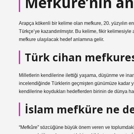
Mefkure’nin an
Arapça kökenli bir kelime olan mefkure, 20. yüzyılın en
Türkçe’ye kazandırılmıştır. Bu kelime, fikir kelimesiyle
mefkure ulaşılacak hedef anlamına gelir.
Türk cihan mefkure
Milletlerin kendilerine ilettiği yaşama, düşünme ve inan
incelendiğinde Türklerin geçmişten günümüze kadar 
kendilerine koydukları hedeflerden birinin de dünya haki
İslam mefküre ne 
“Mefkûre” sözcüğüne büyük önem veren ve toplumdaki a