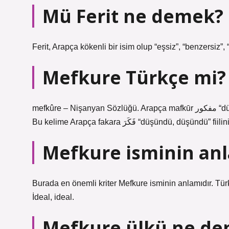
Mü Ferit ne demek?
Ferit, Arapça kökenli bir isim olup “eşsiz”, “benzersiz”,
Mefkure Türkçe mi?
mefkûre – Nişanyan Sözlüğü. Arapça mafkūr مفكور “düşünce, düşünce” kelimesinden türemiştir ve fkr kökünden gelir.
Bu kelime Arapça fakara فَكَرَ “düşündü
Mefkure isminin anl
Burada en önemli kriter Mefkure isminin anlamıdır. Tür
İdeal, ideal.
Mefkure ülkü ne d