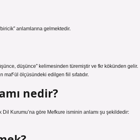
 “biricik” anlamlarına gelmektedir.
, düşündü” fiilinin mafˁūl ölçüsündeki edilgen fiil sıfatıdır.
amı nedir?
k Dil Kurumu’na göre Mefkure isminin anlamı şu şekildedir:
emek?