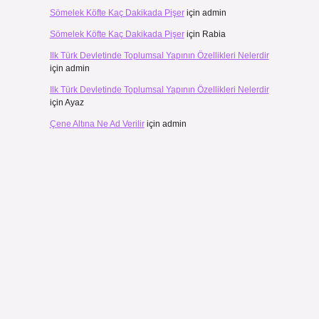
Sömelek Köfte Kaç Dakikada Pişer
için
admin
Sömelek Köfte Kaç Dakikada Pişer
için
Rabia
Ilk Türk Devletinde Toplumsal Yapının Özellikleri Nelerdir
için
admin
Ilk Türk Devletinde Toplumsal Yapının Özellikleri Nelerdir
için
Ayaz
Çene Altına Ne Ad Verilir
için
admin