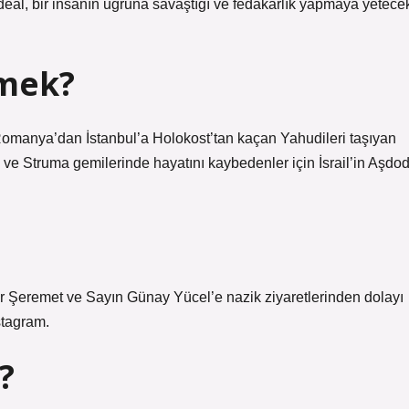
. İdeal, bir insanın uğruna savaştığı ve fedakarlık yapmaya yetece
emek?
 Romanya’dan İstanbul’a Holokost’tan kaçan Yahudileri taşıyan
e ve Struma gemilerinde hayatını kaybedenler için İsrail’in Aşdo
 Şeremet ve Sayın Günay Yücel’e nazik ziyaretlerinden dolayı
stagram.
?