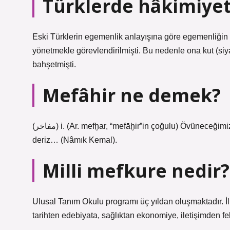
Türklerde hâkimiyet 
Eski Türklerin egemenlik anlayışına göre egemenliğin ka
yönetmekle görevlendirilmişti. Bu nedenle ona kut (siya
bahşetmişti.
Mefâhir ne demek?
(ﻣﻔﺎﺧﺮ) i. (Ar. mefḫar, “mefāḫir”in çoğulu) Övüneceğimiz şeyler: Mensubu olmaktan iftihar ettiğimiz ümmetin izzeti adına
deriz… (Nâmık Kemal).
Milli mefkure nedir?
Ulusal Tanım Okulu programı üç yıldan oluşmaktadır. İlk yıl
tarihten edebiyata, sağlıktan ekonomiye, iletişimden fe