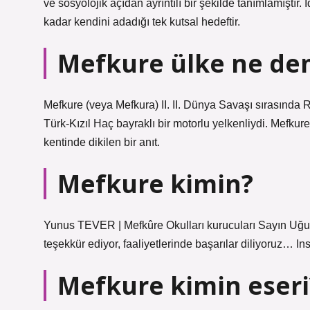
ve sosyolojik açıdan ayrıntılı bir şekilde tanımlamıştır
kadar kendini adadığı tek kutsal hedeftir.
Mefkure ülke ne d
Mefkure (veya Mefkura) II. II. Dünya Savaşı sırasında
Türk-Kızıl Haç bayraklı bir motorlu yelkenliydi. Mefkur
kentinde dikilen bir anıt.
Mefkure kimin?
Yunus TEVER | Mefkûre Okulları kurucuları Sayın Uğur
teşekkür ediyor, faaliyetlerinde başarılar diliyoruz… In
Mefkure kimin eseri