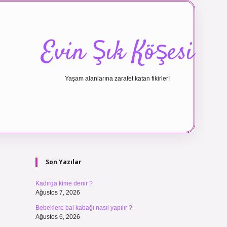
Evin Şık Köşesi
Yaşam alanlarına zarafet katan fikirler!
Sidebar
ilbet canlı ma
Son Yazılar
Kadırga kime denir ?
Ağustos 7, 2026
Bebeklere bal kabağı nasıl yapılır ?
Ağustos 6, 2026