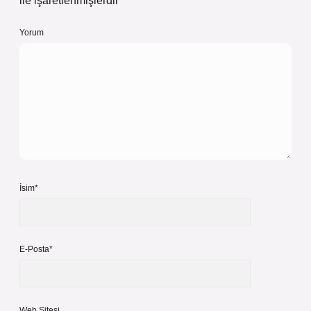
ile işaretlenmişlerdir
Yorum
İsim*
E-Posta*
Web Sitesi