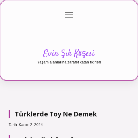
menüyü
Anasayfa
Gizlilik Politikası
Yasal Uyarı
aç
Hakkımızda
Evin Şık Köşesi
Yaşam alanlarına zarafet katan fikirler!
Türklerde Toy Ne Demek
Tarih: Kasım 2, 2024