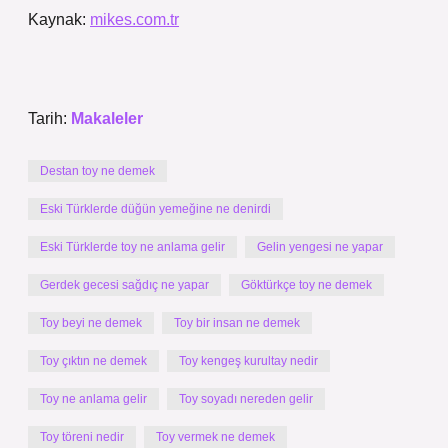
Kaynak:
mikes.com.tr
Tarih:
Makaleler
Destan toy ne demek
Eski Türklerde düğün yemeğine ne denirdi
Eski Türklerde toy ne anlama gelir
Gelin yengesi ne yapar
Gerdek gecesi sağdıç ne yapar
Göktürkçe toy ne demek
Toy beyi ne demek
Toy bir insan ne demek
Toy çıktın ne demek
Toy kengeş kurultay nedir
Toy ne anlama gelir
Toy soyadı nereden gelir
Toy töreni nedir
Toy vermek ne demek