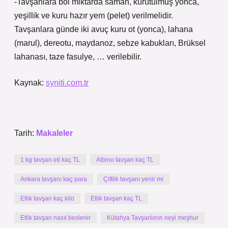
-Tavşanlara bol miktarda saman, kurutulmuş yonca,
yeşillik ve kuru hazır yem (pelet) verilmelidir.
Tavşanlara günde iki avuç kuru ot (yonca), lahana
(marul), dereotu, maydanoz, sebze kabukları, Brüksel
lahanası, taze fasulye, … verilebilir.
Kaynak:
syniti.com.tr
Tarih:
Makaleler
1 kg tavşan eti kaç TL
Albino tavşan kaç TL
Ankara tavşanı kaç para
Çiftlik tavşanı yenir mi
Etlik tavşan kaç kilo
Etlik tavşan kaç TL
Etlik tavşan nasıl beslenir
Kütahya Tavşanlının neyi meşhur