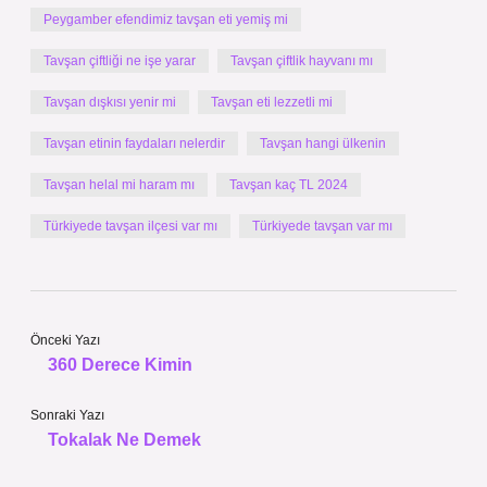
Peygamber efendimiz tavşan eti yemiş mi
Tavşan çiftliği ne işe yarar
Tavşan çiftlik hayvanı mı
Tavşan dışkısı yenir mi
Tavşan eti lezzetli mi
Tavşan etinin faydaları nelerdir
Tavşan hangi ülkenin
Tavşan helal mi haram mı
Tavşan kaç TL 2024
Türkiyede tavşan ilçesi var mı
Türkiyede tavşan var mı
Önceki Yazı
360 Derece Kimin
Sonraki Yazı
Tokalak Ne Demek