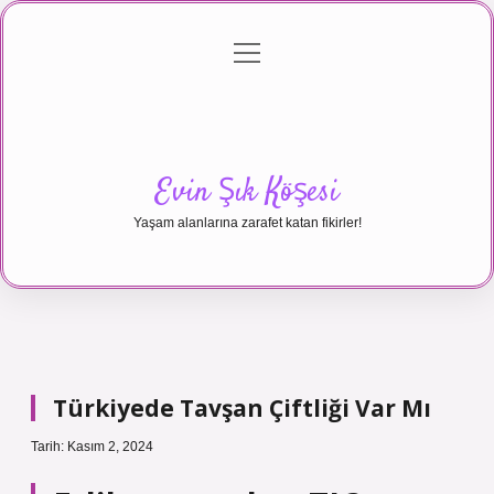
menüyü
Anasayfa
Gizlilik Politikası
Yasal Uyarı
aç
Hakkımızda
Evin Şık Köşesi
Yaşam alanlarına zarafet katan fikirler!
Türkiyede Tavşan Çiftliği Var Mı
Tarih: Kasım 2, 2024