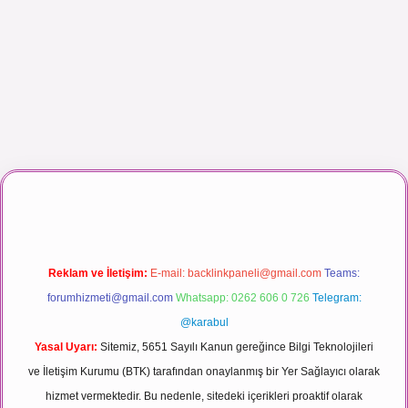
lbet canlı maç izle
Reklam ve İletişim:
E-mail:
backlinkpaneli@gmail.com
Teams:
forumhizmeti@gmail.com
Whatsapp: 0262 606 0 726
Telegram:
@karabul
Yasal Uyarı:
Sitemiz, 5651 Sayılı Kanun gereğince Bilgi Teknolojileri
ve İletişim Kurumu (BTK) tarafından onaylanmış bir Yer Sağlayıcı olarak
hizmet vermektedir. Bu nedenle, sitedeki içerikleri proaktif olarak