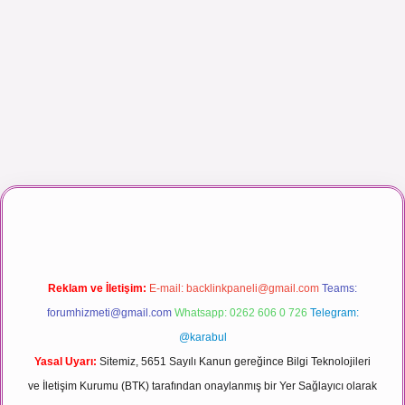
ı maç izle
Reklam ve İletişim:
E-mail:
backlinkpaneli@gmail.com
Teams:
forumhizmeti@gmail.com
Whatsapp: 0262 606 0 726
Telegram:
@karabul
Yasal Uyarı:
Sitemiz, 5651 Sayılı Kanun gereğince Bilgi Teknolojileri
ve İletişim Kurumu (BTK) tarafından onaylanmış bir Yer Sağlayıcı olarak