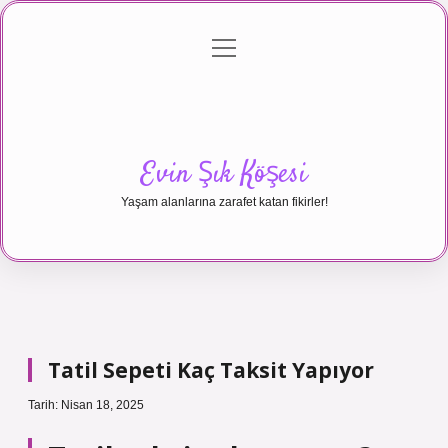
menüyü
Anasayfa
Gizlilik Politikası
Yasal Uyarı
aç
Hakkımızda
Evin Şık Köşesi
Yaşam alanlarına zarafet katan fikirler!
Tatil Sepeti Kaç Taksit Yapıyor
Tarih: Nisan 18, 2025