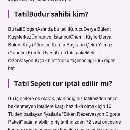
TatilBudur sahibi kim?
Bu tatilSloganAslında bu tatil!KurucuDerya Bülent
KuşMerkezÜmraniye, İstanbulÖnemli KişilerDerya
Bülent Kuş (Yönetim Kurulu Başkanı) Çetin Yılmaz
(Yönetim Kurulu Üyesi)ÜrünTatil paketiOtel
rezervasyonuUçak biletiYolcu taşımacılığıTur6 diğer
hat
Tatil Sepeti tur iptal edilir mi?
Bu işlemlere ek olarak, planladığınız tatilinizden önce
beklenmeyen iptallere karşı hazırlıklı olmak için 10
TL’den başlayan fiyatlarla “Erken Rezervasyon Sigorta
Paketi” satın alabilir, giriş tarihinizden 72 saat öncesine
kadar rezervasyonunuzu koşulsuz ve kesintisiz olarak