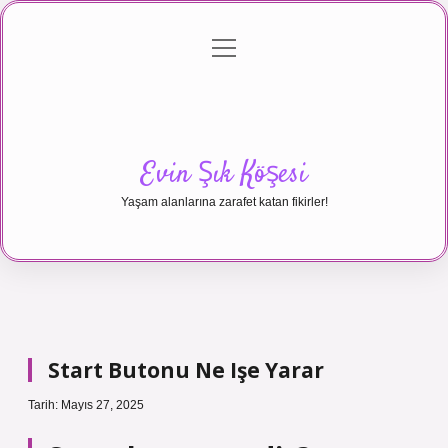
menüyü
Anasayfa
Gizlilik Politikası
Yasal Uyarı
aç
Hakkımızda
Evin Şık Köşesi
Yaşam alanlarına zarafet katan fikirler!
Start Butonu Ne Işe Yarar
Tarih: Mayıs 27, 2025