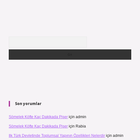
Arama
Son yorumlar
Sömelek Köfte Kaç Dakikada Pişer
için
admin
Sömelek Köfte Kaç Dakikada Pişer
için
Rabia
Ilk Türk Devletinde Toplumsal Yapının Özellikleri Nelerdir
için
admin