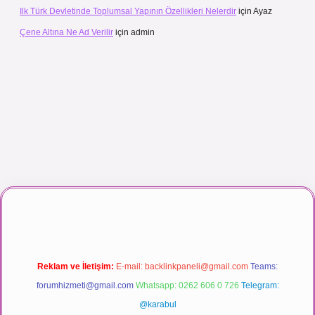
Ilk Türk Devletinde Toplumsal Yapının Özellikleri Nelerdir
için
Ayaz
Çene Altına Ne Ad Verilir
için
admin
anlı maç izle
Reklam ve İletişim:
E-mail:
backlinkpaneli@gmail.com
Teams:
forumhizmeti@gmail.com
Whatsapp: 0262 606 0 726
Telegram:
@karabul