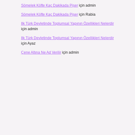
Sömelek Köfte Kaç Dakikada Pişer
için
admin
Sömelek Köfte Kaç Dakikada Pişer
için
Rabia
Ilk Türk Devletinde Toplumsal Yapının Özellikleri Nelerdir
için
admin
Ilk Türk Devletinde Toplumsal Yapının Özellikleri Nelerdir
için
Ayaz
Çene Altına Ne Ad Verilir
için
admin