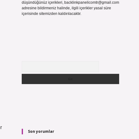
düşündüğünüz içerikleri,
backlinkpanelicomtr@gmail.com
adresine bildirmeniz halinde, ilgili içerikler yasal süre
içerisinde sitemizden kaldırılacaktır.
Arama
r
Son yorumlar