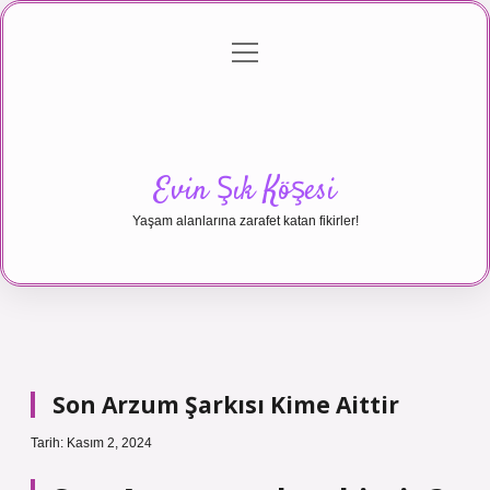
menüyü
Anasayfa
Gizlilik Politikası
Yasal Uyarı
aç
Hakkımızda
Evin Şık Köşesi
Yaşam alanlarına zarafet katan fikirler!
Son Arzum Şarkısı Kime Aittir
Tarih: Kasım 2, 2024