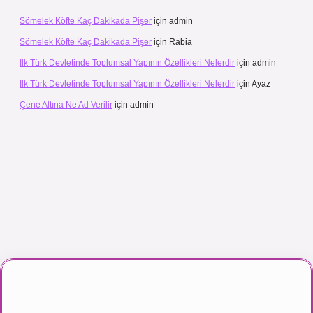
Sömelek Köfte Kaç Dakikada Pişer
için
admin
Sömelek Köfte Kaç Dakikada Pişer
için
Rabia
Ilk Türk Devletinde Toplumsal Yapının Özellikleri Nelerdir
için
admin
Ilk Türk Devletinde Toplumsal Yapının Özellikleri Nelerdir
için
Ayaz
Çene Altına Ne Ad Verilir
için
admin
canlı maç izle