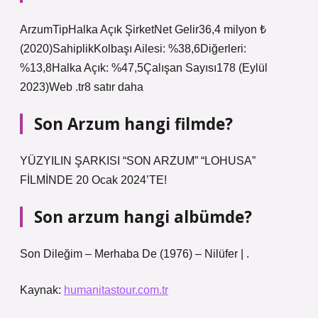
ArzumTipHalka Açık ŞirketNet Gelir36,4 milyon ₺
(2020)SahiplikKolbaşı Ailesi: %38,6Diğerleri:
%13,8Halka Açık: %47,5Çalışan Sayısı178 (Eylül
2023)Web .tr8 satır daha
Son Arzum hangi filmde?
YÜZYILIN ŞARKISI “SON ARZUM” “LOHUSA”
FİLMİNDE 20 Ocak 2024’TE!
Son arzum hangi albümde?
Son Dileğim – Merhaba De (1976) – Nilüfer | .
Kaynak:
humanitastour.com.tr