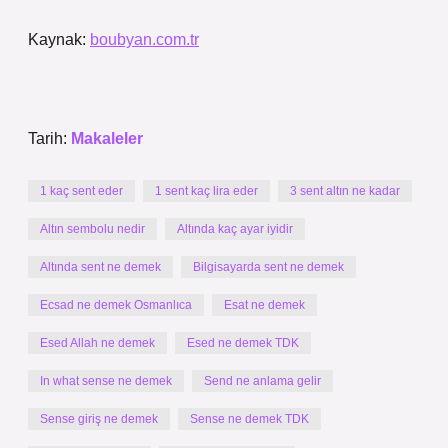
Kaynak:
boubyan.com.tr
Tarih:
Makaleler
1 kaç sent eder
1 sent kaç lira eder
3 sent altın ne kadar
Altın sembolu nedir
Altında kaç ayar iyidir
Altında sent ne demek
Bilgisayarda sent ne demek
Ecsad ne demek Osmanlıca
Esat ne demek
Esed Allah ne demek
Esed ne demek TDK
In what sense ne demek
Send ne anlama gelir
Sense giriş ne demek
Sense ne demek TDK