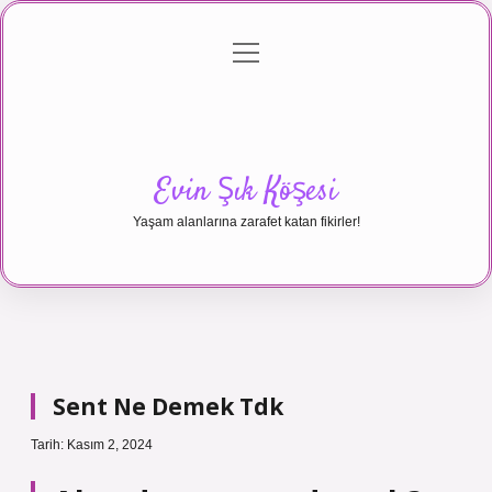
menüyü
Anasayfa
Gizlilik Politikası
Yasal Uyarı
aç
Hakkımızda
Evin Şık Köşesi
Yaşam alanlarına zarafet katan fikirler!
Sent Ne Demek Tdk
Tarih: Kasım 2, 2024