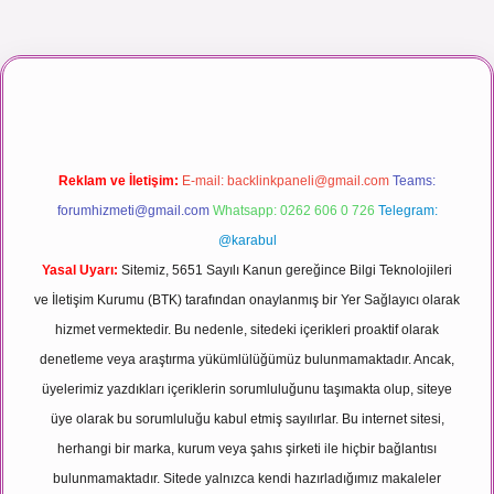
 maç izle
Reklam ve İletişim:
E-mail:
backlinkpaneli@gmail.com
Teams:
forumhizmeti@gmail.com
Whatsapp: 0262 606 0 726
Telegram:
@karabul
Yasal Uyarı:
Sitemiz, 5651 Sayılı Kanun gereğince Bilgi Teknolojileri
ve İletişim Kurumu (BTK) tarafından onaylanmış bir Yer Sağlayıcı olarak
hizmet vermektedir. Bu nedenle, sitedeki içerikleri proaktif olarak
denetleme veya araştırma yükümlülüğümüz bulunmamaktadır. Ancak,
üyelerimiz yazdıkları içeriklerin sorumluluğunu taşımakta olup, siteye
üye olarak bu sorumluluğu kabul etmiş sayılırlar. Bu internet sitesi,
herhangi bir marka, kurum veya şahıs şirketi ile hiçbir bağlantısı
bulunmamaktadır. Sitede yalnızca kendi hazırladığımız makaleler