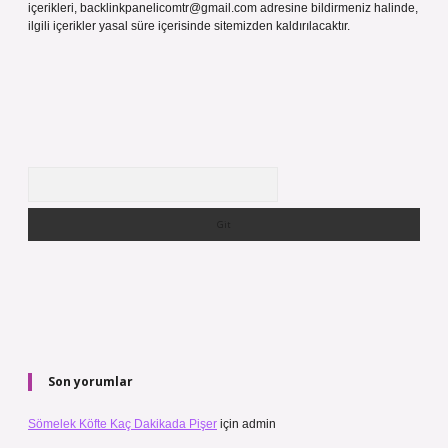
içerikleri,
backlinkpanelicomtr@gmail.com
adresine bildirmeniz halinde,
ilgili içerikler yasal süre içerisinde sitemizden kaldırılacaktır.
Arama
Son yorumlar
Sömelek Köfte Kaç Dakikada Pişer
için
admin