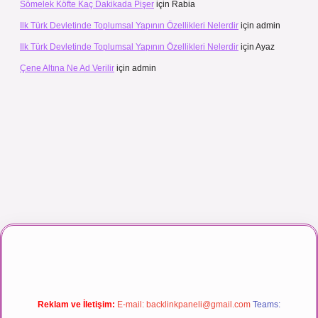
Sömelek Köfte Kaç Dakikada Pişer
için
Rabia
Ilk Türk Devletinde Toplumsal Yapının Özellikleri Nelerdir
için
admin
Ilk Türk Devletinde Toplumsal Yapının Özellikleri Nelerdir
için
Ayaz
Çene Altına Ne Ad Verilir
için
admin
ı maç izle
Reklam ve İletişim:
E-mail:
backlinkpaneli@gmail.com
Teams: