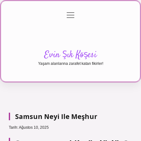
menüyü
Anasayfa
Gizlilik Politikası
Yasal Uyarı
aç
Hakkımızda
Evin Şık Köşesi
Yaşam alanlarına zarafet katan fikirler!
Samsun Neyi Ile Meşhur
Tarih: Ağustos 10, 2025