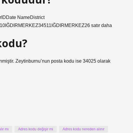
dirIDDate NameDistrict
0IĞDIRMERKEZ34511IĞDIRMERKEZ26 satır daha
kodu?
nmiştir. Zeytinburnu’nun posta kodu ise 34025 olarak
lır mı
Adres kodu değişir mi
Adres kodu nereden alınır