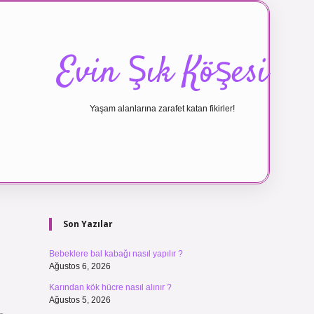
Evin Şık Köşesi
Yaşam alanlarına zarafet katan fikirler!
Sidebar
ilbet canlı ma
Son Yazılar
Bebeklere bal kabağı nasıl yapılır ?
Ağustos 6, 2026
Karından kök hücre nasıl alınır ?
Ağustos 5, 2026