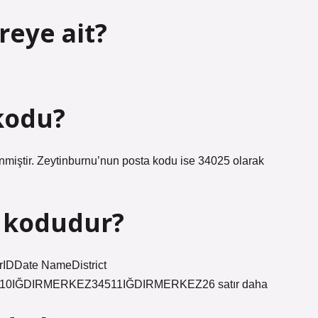
reye ait?
kodu?
nmiştir. Zeytinburnu’nun posta kodu ise 34025 olarak
a kodudur?
dirIDDate NameDistrict
0IĞDIRMERKEZ34511IĞDIRMERKEZ26 satır daha