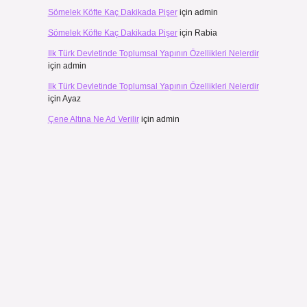
Sömelek Köfte Kaç Dakikada Pişer
için
admin
Sömelek Köfte Kaç Dakikada Pişer
için
Rabia
Ilk Türk Devletinde Toplumsal Yapının Özellikleri Nelerdir
için
admin
Ilk Türk Devletinde Toplumsal Yapının Özellikleri Nelerdir
için
Ayaz
Çene Altına Ne Ad Verilir
için
admin
u