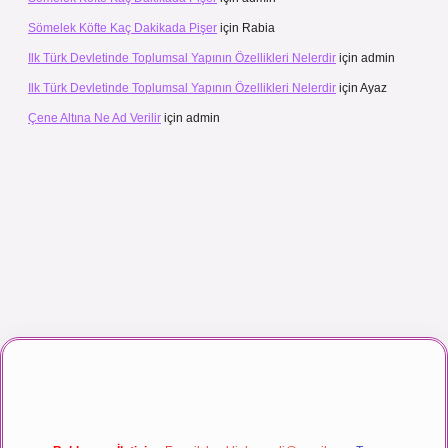
Sömelek Köfte Kaç Dakikada Pişer
için
Rabia
Ilk Türk Devletinde Toplumsal Yapının Özellikleri Nelerdir
için
admin
Ilk Türk Devletinde Toplumsal Yapının Özellikleri Nelerdir
için
Ayaz
Çene Altına Ne Ad Verilir
için
admin
ç izle