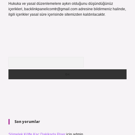
Hukuka ve yasal düzenlemelere aykırı olduğunu düşündüğünüz
içerikleri,
backlinkpanelicomtr@gmail.com
adresine bildirmeniz halinde,
ilgili içerikler yasal süre içerisinde sitemizden kaldırılacaktır.
Arama
Son yorumlar
Sömelek Köfte Kaç Dakikada Pişer
için
admin