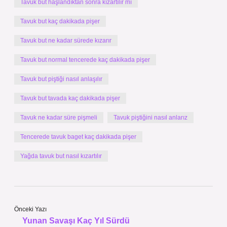
Tavuk but haşlandıktan sonra kızartılır mı
Tavuk but kaç dakikada pişer
Tavuk but ne kadar sürede kızarır
Tavuk but normal tencerede kaç dakikada pişer
Tavuk but piştiği nasıl anlaşılır
Tavuk but tavada kaç dakikada pişer
Tavuk ne kadar süre pişmeli
Tavuk piştiğini nasıl anlarız
Tencerede tavuk baget kaç dakikada pişer
Yağda tavuk but nasıl kızartılır
Önceki Yazı
Yunan Savaşı Kaç Yıl Sürdü