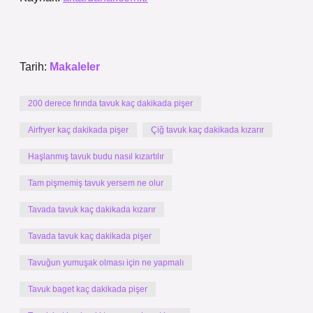
Tarih:
Makaleler
200 derece fırında tavuk kaç dakikada pişer
Airfryer kaç dakikada pişer
Çiğ tavuk kaç dakikada kızarır
Haşlanmış tavuk budu nasıl kızartılır
Tam pişmemiş tavuk yersem ne olur
Tavada tavuk kaç dakikada kızarır
Tavada tavuk kaç dakikada pişer
Tavuğun yumuşak olması için ne yapmalı
Tavuk baget kaç dakikada pişer