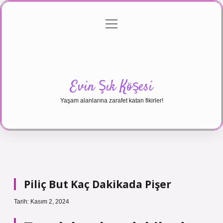
menüyü
Anasayfa
Gizlilik Politikası
Yasal Uyarı
aç
Hakkımızda
Evin Şık Köşesi
Yaşam alanlarına zarafet katan fikirler!
Piliç But Kaç Dakikada Pişer
Tarih: Kasım 2, 2024