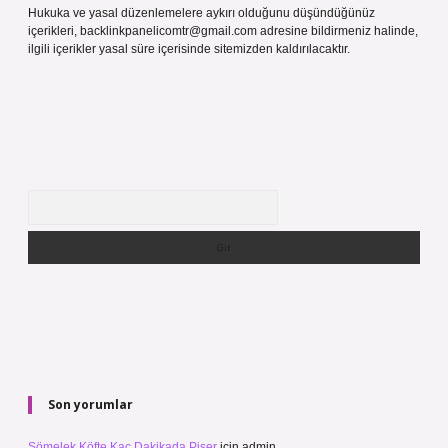
Hukuka ve yasal düzenlemelere aykırı olduğunu düşündüğünüz
içerikleri,
backlinkpanelicomtr@gmail.com
adresine bildirmeniz halinde,
ilgili içerikler yasal süre içerisinde sitemizden kaldırılacaktır.
Arama
Son yorumlar
Sömelek Köfte Kaç Dakikada Pişer
için
admin