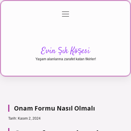
menüyü
Anasayfa
Gizlilik Politikası
Yasal Uyarı
aç
Hakkımızda
Evin Şık Köşesi
Yaşam alanlarına zarafet katan fikirler!
Onam Formu Nasıl Olmalı
Tarih: Kasım 2, 2024