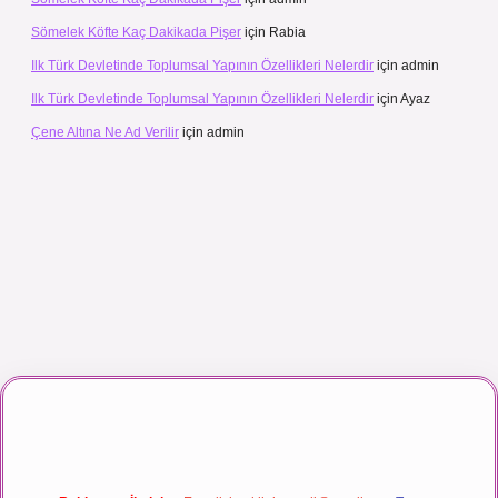
Sömelek Köfte Kaç Dakikada Pişer
için
Rabia
Ilk Türk Devletinde Toplumsal Yapının Özellikleri Nelerdir
için
admin
Ilk Türk Devletinde Toplumsal Yapının Özellikleri Nelerdir
için
Ayaz
Çene Altına Ne Ad Verilir
için
admin
maç izle