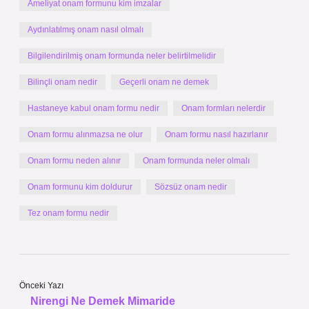
Ameliyat onam formunu kim imzalar
Aydınlatılmış onam nasıl olmalı
Bilgilendirilmiş onam formunda neler belirtilmelidir
Bilinçli onam nedir
Geçerli onam ne demek
Hastaneye kabul onam formu nedir
Onam formları nelerdir
Onam formu alınmazsa ne olur
Onam formu nasıl hazırlanır
Onam formu neden alınır
Onam formunda neler olmalı
Onam formunu kim doldurur
Sözsüz onam nedir
Tez onam formu nedir
Önceki Yazı
Nirengi Ne Demek Mimaride