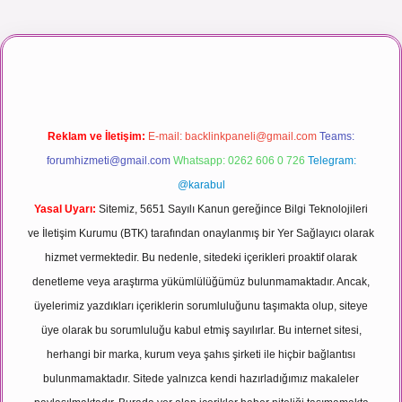
nlı maç izle
Reklam ve İletişim:
E-mail:
backlinkpaneli@gmail.com
Teams:
forumhizmeti@gmail.com
Whatsapp: 0262 606 0 726
Telegram:
@karabul
Yasal Uyarı:
Sitemiz, 5651 Sayılı Kanun gereğince Bilgi Teknolojileri
ve İletişim Kurumu (BTK) tarafından onaylanmış bir Yer Sağlayıcı olarak
hizmet vermektedir. Bu nedenle, sitedeki içerikleri proaktif olarak
denetleme veya araştırma yükümlülüğümüz bulunmamaktadır. Ancak,
üyelerimiz yazdıkları içeriklerin sorumluluğunu taşımakta olup, siteye
üye olarak bu sorumluluğu kabul etmiş sayılırlar. Bu internet sitesi,
herhangi bir marka, kurum veya şahıs şirketi ile hiçbir bağlantısı
bulunmamaktadır. Sitede yalnızca kendi hazırladığımız makaleler