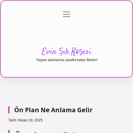
menüyü
Anasayfa
Gizlilik Politikası
Yasal Uyarı
aç
Hakkımızda
Evin Şık Köşesi
Yaşam alanlarına zarafet katan fikirler!
Ön Plan Ne Anlama Gelir
Tarih: Nisan 18, 2025