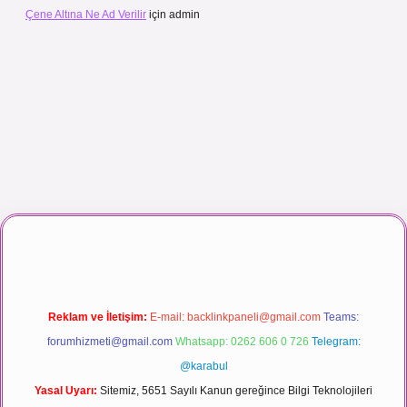
Çene Altına Ne Ad Verilir
için
admin
 canlı maç izle
Reklam ve İletişim:
E-mail:
backlinkpaneli@gmail.com
Teams:
forumhizmeti@gmail.com
Whatsapp: 0262 606 0 726
Telegram:
@karabul
Yasal Uyarı:
Sitemiz, 5651 Sayılı Kanun gereğince Bilgi Teknolojileri