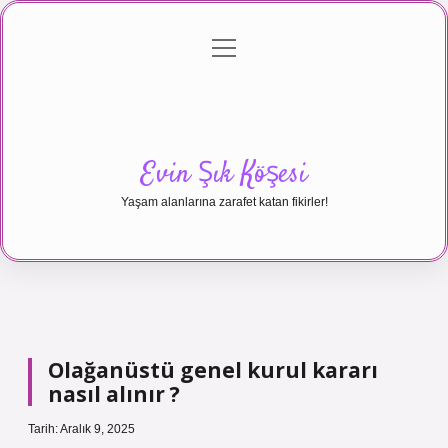
menüyü
Anasayfa
Gizlilik Politikası
Yasal Uyarı
aç
Hakkımızda
Evin Şık Köşesi
Yaşam alanlarına zarafet katan fikirler!
Olağanüstü genel kurul kararı
nasıl alınır ?
Tarih: Aralık 9, 2025