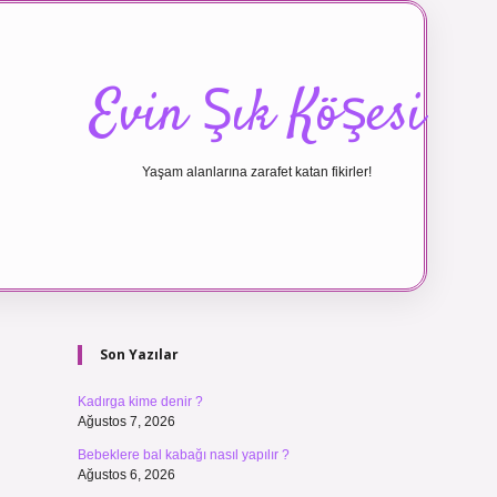
Evin Şık Köşesi
Yaşam alanlarına zarafet katan fikirler!
Sidebar
ilbet canlı ma
Son Yazılar
Kadırga kime denir ?
Ağustos 7, 2026
Bebeklere bal kabağı nasıl yapılır ?
Ağustos 6, 2026