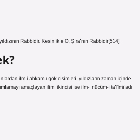
 yıldızının Rabbidir. Kesinlikle O, Şira’nın Rabbidir[514].
ek?
Bunlardan ilm-i ahkam-ı gök cisimleri, yıldızların zaman içinde
mlamayı amaçlayan ilim; ikincisi ise ilm-i nücûm-i ta’lîmî adı