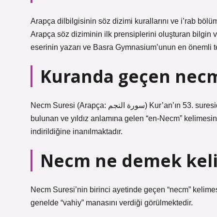
Arapça dilbilgisinin söz dizimi kurallarını ve i’rab bö
Arapça söz diziminin ilk prensiplerini oluşturan bilgin
eserinin yazarı ve Basra Gymnasium’unun en önemli te
Kuranda geçen nec
Necm Suresi (Arapça: سورة النجم) Kur’an’ın 53. suresidir. Sure 62 ayetten oluşur. Surenin adı, ilk ayetin başında
bulunan ve yıldız anlamına gelen “en-Necm” kelimesind
indirildiğine inanılmaktadır.
Necm ne demek kel
Necm Suresi’nin birinci ayetinde geçen “necm” kelime
genelde “vahiy” manasını verdiği görülmektedir.