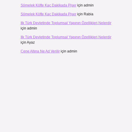
Sömelek Köfte Kaç Dakikada Pişer
için
admin
Sömelek Köfte Kaç Dakikada Pişer
için
Rabia
Ilk Türk Devletinde Toplumsal Yapının Özellikleri Nelerdir
için
admin
Ilk Türk Devletinde Toplumsal Yapının Özellikleri Nelerdir
için
Ayaz
Çene Altına Ne Ad Verilir
için
admin