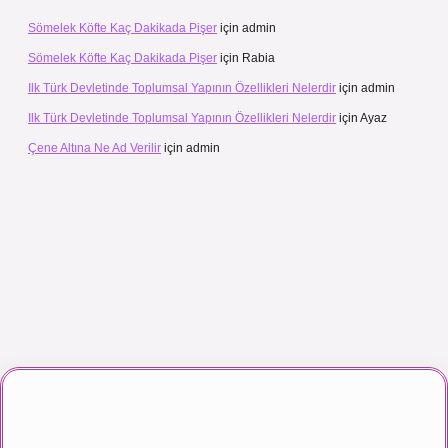
Sömelek Köfte Kaç Dakikada Pişer
için
admin
Sömelek Köfte Kaç Dakikada Pişer
için
Rabia
Ilk Türk Devletinde Toplumsal Yapının Özellikleri Nelerdir
için
admin
Ilk Türk Devletinde Toplumsal Yapının Özellikleri Nelerdir
için
Ayaz
Çene Altına Ne Ad Verilir
için
admin
 izle