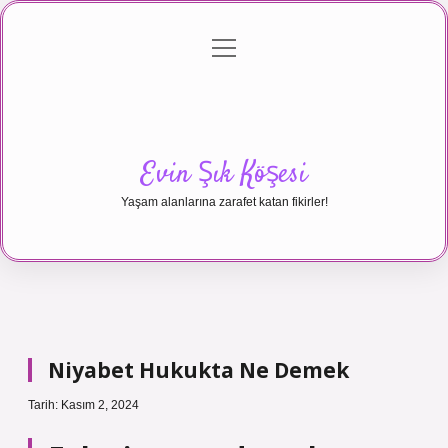
menüyü
Anasayfa
Gizlilik Politikası
Yasal Uyarı
aç
Hakkımızda
Evin Şık Köşesi
Yaşam alanlarına zarafet katan fikirler!
Niyabet Hukukta Ne Demek
Tarih: Kasım 2, 2024