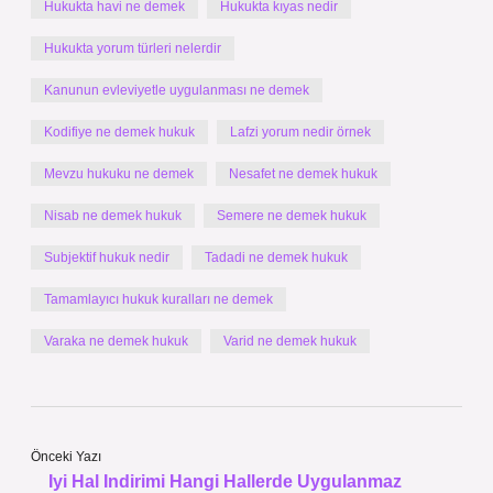
Hukukta havi ne demek
Hukukta kıyas nedir
Hukukta yorum türleri nelerdir
Kanunun evleviyetle uygulanması ne demek
Kodifiye ne demek hukuk
Lafzi yorum nedir örnek
Mevzu hukuku ne demek
Nesafet ne demek hukuk
Nisab ne demek hukuk
Semere ne demek hukuk
Subjektif hukuk nedir
Tadadi ne demek hukuk
Tamamlayıcı hukuk kuralları ne demek
Varaka ne demek hukuk
Varid ne demek hukuk
Önceki Yazı
Iyi Hal Indirimi Hangi Hallerde Uygulanmaz