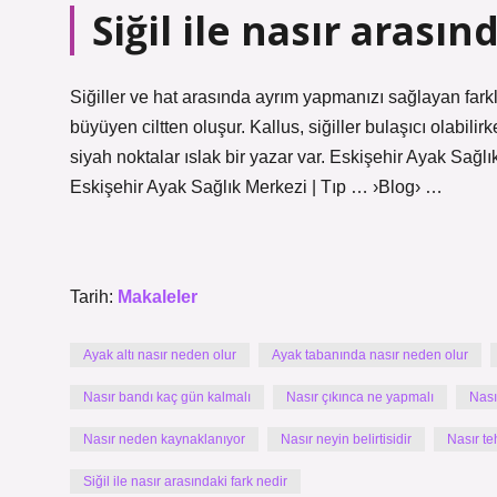
Siğil ile nasır arasın
Siğiller ve hat arasında ayrım yapmanızı sağlayan farklı
büyüyen ciltten oluşur. Kallus, siğiller bulaşıcı olabili
siyah noktalar ıslak bir yazar var. Eskişehir Ayak Sağ
Eskişehir Ayak Sağlık Merkezi | Tıp … ›Blog› …
Tarih:
Makaleler
Ayak altı nasır neden olur
Ayak tabanında nasır neden olur
Nasır bandı kaç gün kalmalı
Nasır çıkınca ne yapmalı
Nası
Nasır neden kaynaklanıyor
Nasır neyin belirtisidir
Nasır teh
Siğil ile nasır arasındaki fark nedir