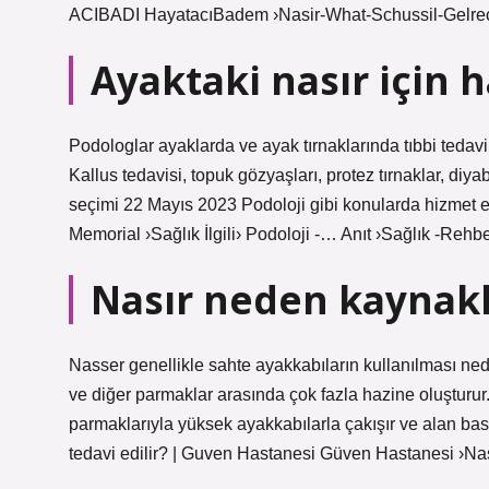
ACIBADI HayatacıBadem ›Nasir-What-Schussil-Gelre
Ayaktaki nasır için 
Podologlar ayaklarda ve ayak tırnaklarında tıbbi tedavi 
Kallus tedavisi, topuk gözyaşları, protez tırnaklar, diy
seçimi 22 Mayıs 2023 Podoloji gibi konularda hizmet 
Memorial ›Sağlık İlgili› Podoloji -… Anıt ›Sağlık -Rehb
Nasır neden kaynakl
Nasser genellikle sahte ayakkabıların kullanılması ned
ve diğer parmaklar arasında çok fazla hazine oluşturur
parmaklarıyla yüksek ayakkabılarla çakışır ve alan bas
tedavi edilir? | Guven Hastanesi Güven Hastanesi ›Nas