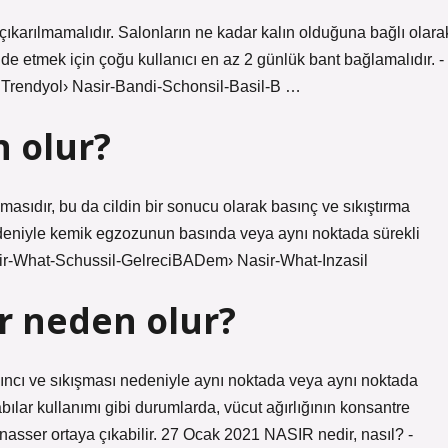
ıkarılmamalıdır. Salonların ne kadar kalın olduğuna bağlı olara
elde etmek için çoğu kullanıcı en az 2 günlük bant bağlamalıdır. -
 … Trendyol› Nasir-Bandi-Schonsil-Basil-B …
n olur?
masıdır, bu da cildin bir sonucu olarak basınç ve sıkıştırma
edeniyle kemik egzozunun basında veya aynı noktada sürekli
sir-What-Schussil-GelreciBADem› Nasir-What-Inzasil
r neden olur?
sıncı ve sıkışması nedeniyle aynı noktada veya aynı noktada
bılar kullanımı gibi durumlarda, vücut ağırlığının konsantre
nasser ortaya çıkabilir. 27 Ocak 2021 NASIR nedir, nasıl? -