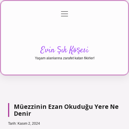
menüyü
Anasayfa
Gizlilik Politikası
Yasal Uyarı
aç
Hakkımızda
Evin Şık Köşesi
Yaşam alanlarına zarafet katan fikirler!
Müezzinin Ezan Okuduğu Yere Ne
Denir
Tarih: Kasım 2, 2024