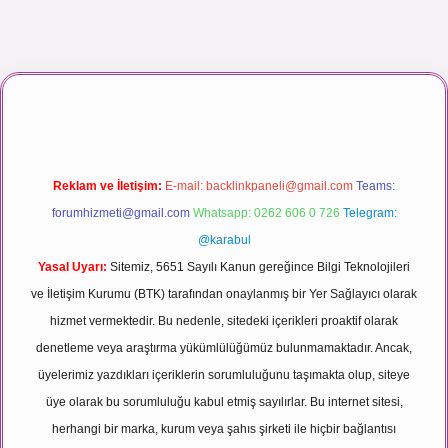
maç izle
Reklam ve İletişim:
E-mail:
backlinkpaneli@gmail.com
Teams:
forumhizmeti@gmail.com
Whatsapp: 0262 606 0 726
Telegram:
@karabul
Yasal Uyarı:
Sitemiz, 5651 Sayılı Kanun gereğince Bilgi Teknolojileri
ve İletişim Kurumu (BTK) tarafından onaylanmış bir Yer Sağlayıcı olarak
hizmet vermektedir. Bu nedenle, sitedeki içerikleri proaktif olarak
denetleme veya araştırma yükümlülüğümüz bulunmamaktadır. Ancak,
üyelerimiz yazdıkları içeriklerin sorumluluğunu taşımakta olup, siteye
üye olarak bu sorumluluğu kabul etmiş sayılırlar. Bu internet sitesi,
herhangi bir marka, kurum veya şahıs şirketi ile hiçbir bağlantısı