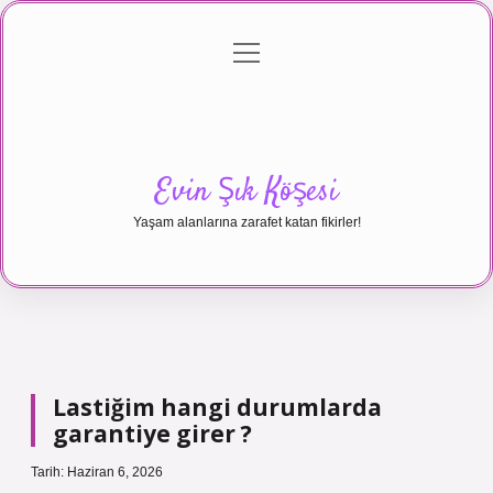
menüyü
Anasayfa
Gizlilik Politikası
Yasal Uyarı
aç
Hakkımızda
Evin Şık Köşesi
Yaşam alanlarına zarafet katan fikirler!
Lastiğim hangi durumlarda
garantiye girer ?
Tarih: Haziran 6, 2026