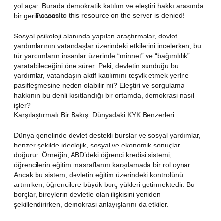
yol açar. Burada demokratik katılım ve eleştiri hakkı arasında
Access to this resource on the server is denied!
bir gerilim vardır.
Sosyal psikoloji alanında yapılan araştırmalar, devlet
yardımlarının vatandaşlar üzerindeki etkilerini incelerken, bu
tür yardımların insanlar üzerinde “minnet” ve “bağımlılık”
yaratabileceğini öne sürer. Peki, devletin sunduğu bu
yardımlar, vatandaşın aktif katılımını teşvik etmek yerine
pasifleşmesine neden olabilir mi? Eleştiri ve sorgulama
hakkının bu denli kısıtlandığı bir ortamda, demokrasi nasıl
işler?
Karşılaştırmalı Bir Bakış: Dünyadaki KYK Benzerleri
Dünya genelinde devlet destekli burslar ve sosyal yardımlar,
benzer şekilde ideolojik, sosyal ve ekonomik sonuçlar
doğurur. Örneğin, ABD’deki öğrenci kredisi sistemi,
öğrencilerin eğitim masraflarını karşılamada bir rol oynar.
Ancak bu sistem, devletin eğitim üzerindeki kontrolünü
artırırken, öğrencilere büyük borç yükleri getirmektedir. Bu
borçlar, bireylerin devletle olan ilişkisini yeniden
şekillendirirken, demokrasi anlayışlarını da etkiler.