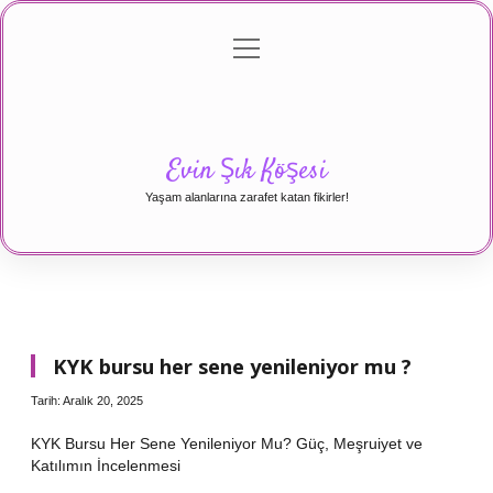
menüyü
Anasayfa
Gizlilik Politikası
Yasal Uyarı
aç
Hakkımızda
Evin Şık Köşesi
Yaşam alanlarına zarafet katan fikirler!
KYK bursu her sene yenileniyor mu ?
Tarih: Aralık 20, 2025
KYK Bursu Her Sene Yenileniyor Mu? Güç, Meşruiyet ve
Katılımın İncelenmesi