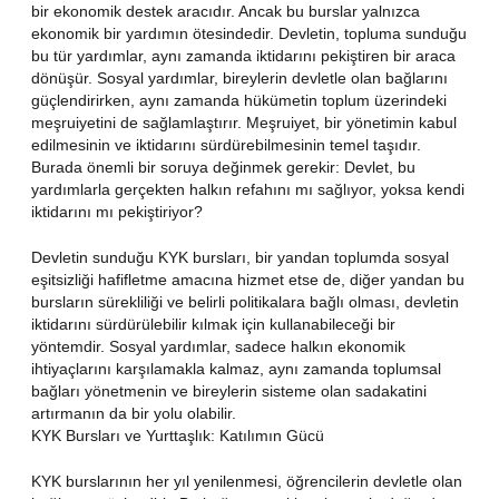
bir ekonomik destek aracıdır. Ancak bu burslar yalnızca
ekonomik bir yardımın ötesindedir. Devletin, topluma sunduğu
bu tür yardımlar, aynı zamanda iktidarını pekiştiren bir araca
dönüşür. Sosyal yardımlar, bireylerin devletle olan bağlarını
güçlendirirken, aynı zamanda hükümetin toplum üzerindeki
meşruiyetini de sağlamlaştırır. Meşruiyet, bir yönetimin kabul
edilmesinin ve iktidarını sürdürebilmesinin temel taşıdır.
Burada önemli bir soruya değinmek gerekir: Devlet, bu
yardımlarla gerçekten halkın refahını mı sağlıyor, yoksa kendi
iktidarını mı pekiştiriyor?
Devletin sunduğu KYK bursları, bir yandan toplumda sosyal
eşitsizliği hafifletme amacına hizmet etse de, diğer yandan bu
bursların sürekliliği ve belirli politikalara bağlı olması, devletin
iktidarını sürdürülebilir kılmak için kullanabileceği bir
yöntemdir. Sosyal yardımlar, sadece halkın ekonomik
ihtiyaçlarını karşılamakla kalmaz, aynı zamanda toplumsal
bağları yönetmenin ve bireylerin sisteme olan sadakatini
artırmanın da bir yolu olabilir.
KYK Bursları ve Yurttaşlık: Katılımın Gücü
KYK burslarının her yıl yenilenmesi, öğrencilerin devletle olan