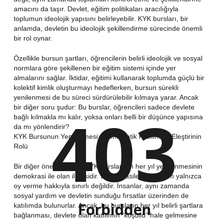
amacını da taşır. Devlet, eğitim politikaları aracılığıyla
toplumun ideolojik yapısını belirleyebilir. KYK bursları, bir
anlamda, devletin bu ideolojik şekillendirme sürecinde önemli
bir rol oynar.
Özellikle bursun şartları, öğrencilerin belirli ideolojik ve sosyal
normlara göre şekillenen bir eğitim sistemi içinde yer
almalarını sağlar. İktidar, eğitimi kullanarak toplumda güçlü bir
kolektif kimlik oluşturmayı hedeflerken, bursun sürekli
yenilenmesi de bu süreci sürdürülebilir kılmaya yarar. Ancak
bir diğer soru şudur: Bu burslar, öğrencileri sadece devlete
403
bağlı kılmakla mı kalır, yoksa onları belli bir düşünce yapısına
da mı yönlendirir?
KYK Bursunun Yenilenmesi: Demokratik Katılım ve Eleştirinin
Rolü
Bir diğer önemli boyut, KYK burslarının her yıl yenilenmesinin
demokrasi ile olan ilişkisidir. Demokrasilerde, katılım yalnızca
oy verme hakkıyla sınırlı değildir. İnsanlar, aynı zamanda
sosyal yardım ve devletin sunduğu fırsatlar üzerinden de
Forbidden
katılımda bulunurlar. Ancak, bu bursların her yıl belirli şartlara
bağlanması, devlete olan katılımın “koşullu” hale gelmesine