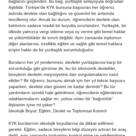
bağlarını güçlendirir. Bu bağ, yurttaşlık anlayışıyla doğrudan
ilişkilidir. Türkiye’de KYK bursuna başvuran her öğrenci,
aslında devlete olan bağlılığını ve güvenini bir anlamda
tescillemiş olur. Ancak bu durum, öğrencilerin devlete olan
katılımını sadece maddi bir boyutta sınırlandırır. Yurttaşlık, bir
ülkede yalnızca vergi ödeme veya oy verme gibi temel haklar
ve yükümlülükler ile sınırlı değildir. Aynı zamanda toplumun
diğer alanlarına, özellikle eğitim ve sağlık gibi temel haklara
erişim hakkı da bir yurttaşlık sorumluluğudur.
Bursların her yıl yenilenmesi, devletin yurttaşlarına karşı bir
sorumluluğu gibi görünse de, bu tür ekonomik destekler,
bireylerin devletin meşruiyetine dair sorgulamalarını nasıl
etkiler? Bir öğrenci, bursunu almak için her yıl tekrar başvuru
yaparken, devlete olan güveni ne kadar derindir? Bu tür
yardımların sürekli hale getirilmesi, öğrencilerin eğitimlerine
odaklanmalarını sağlar mı, yoksa onları bir “bağımlılık”
ilişkisinin içine mi çeker?
İdeolojik Boyut: Eğitim, Devlet ve Toplumsal Kontrol
KYK burslarının ideolojik boyutlarına da dikkat edilmesi
gerekir. Eğitim, sadece bireylerin bilgi düzeyini artıran bir araç
değil, aynı zamanda toplumları kontrol etme ve şekillendirme