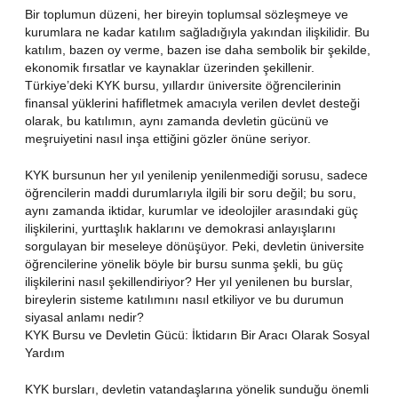
Bir toplumun düzeni, her bireyin toplumsal sözleşmeye ve
kurumlara ne kadar katılım sağladığıyla yakından ilişkilidir. Bu
katılım, bazen oy verme, bazen ise daha sembolik bir şekilde,
ekonomik fırsatlar ve kaynaklar üzerinden şekillenir.
Türkiye’deki KYK bursu, yıllardır üniversite öğrencilerinin
finansal yüklerini hafifletmek amacıyla verilen devlet desteği
olarak, bu katılımın, aynı zamanda devletin gücünü ve
meşruiyetini nasıl inşa ettiğini gözler önüne seriyor.
KYK bursunun her yıl yenilenip yenilenmediği sorusu, sadece
öğrencilerin maddi durumlarıyla ilgili bir soru değil; bu soru,
aynı zamanda iktidar, kurumlar ve ideolojiler arasındaki güç
ilişkilerini, yurttaşlık haklarını ve demokrasi anlayışlarını
sorgulayan bir meseleye dönüşüyor. Peki, devletin üniversite
öğrencilerine yönelik böyle bir bursu sunma şekli, bu güç
ilişkilerini nasıl şekillendiriyor? Her yıl yenilenen bu burslar,
bireylerin sisteme katılımını nasıl etkiliyor ve bu durumun
siyasal anlamı nedir?
KYK Bursu ve Devletin Gücü: İktidarın Bir Aracı Olarak Sosyal
Yardım
KYK bursları, devletin vatandaşlarına yönelik sunduğu önemli