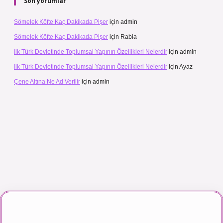
Son yorumlar
Sömelek Köfte Kaç Dakikada Pişer
için
admin
Sömelek Köfte Kaç Dakikada Pişer
için
Rabia
Ilk Türk Devletinde Toplumsal Yapının Özellikleri Nelerdir
için
admin
Ilk Türk Devletinde Toplumsal Yapının Özellikleri Nelerdir
için
Ayaz
Çene Altına Ne Ad Verilir
için
admin
ı maç izle