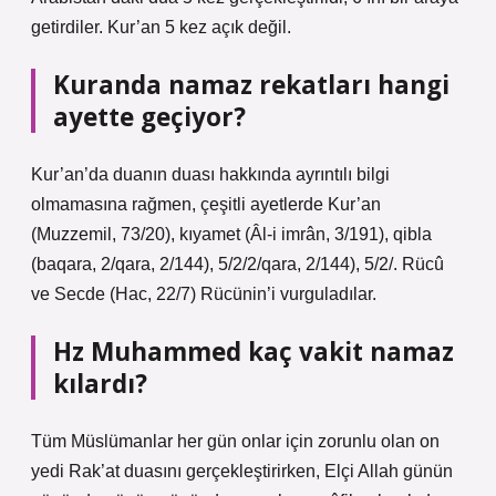
getirdiler. Kur’an 5 kez açık değil.
Kuranda namaz rekatları hangi
ayette geçiyor?
Kur’an’da duanın duası hakkında ayrıntılı bilgi
olmamasına rağmen, çeşitli ayetlerde Kur’an
(Muzzemil, 73/20), kıyamet (Âl-i imrân, 3/191), qibla
(baqara, 2/qara, 2/144), 5/2/2/qara, 2/144), 5/2/. Rücû
ve Secde (Hac, 22/7) Rücünin’i vurguladılar.
Hz Muhammed kaç vakit namaz
kılardı?
Tüm Müslümanlar her gün onlar için zorunlu olan on
yedi Rak’at duasını gerçekleştirirken, Elçi Allah günün