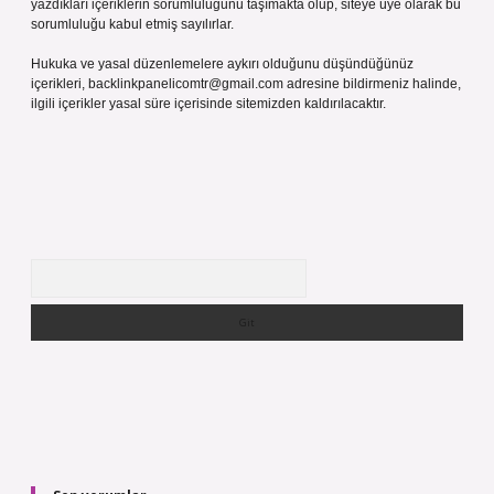
yazdıkları içeriklerin sorumluluğunu taşımakta olup, siteye üye olarak bu
sorumluluğu kabul etmiş sayılırlar.
Hukuka ve yasal düzenlemelere aykırı olduğunu düşündüğünüz
içerikleri,
backlinkpanelicomtr@gmail.com
adresine bildirmeniz halinde,
ilgili içerikler yasal süre içerisinde sitemizden kaldırılacaktır.
Arama