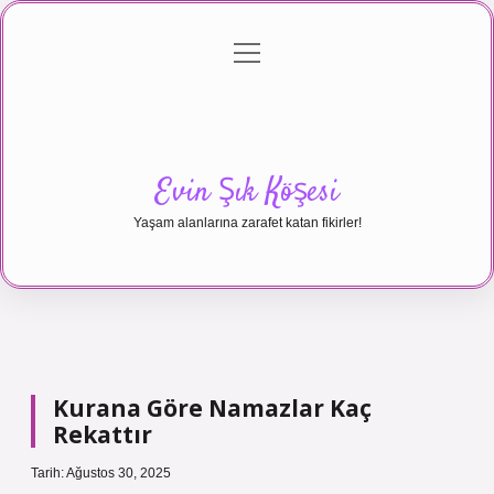
menüyü
Anasayfa
Gizlilik Politikası
Yasal Uyarı
aç
Hakkımızda
Evin Şık Köşesi
Yaşam alanlarına zarafet katan fikirler!
Kurana Göre Namazlar Kaç
Rekattır
Tarih: Ağustos 30, 2025