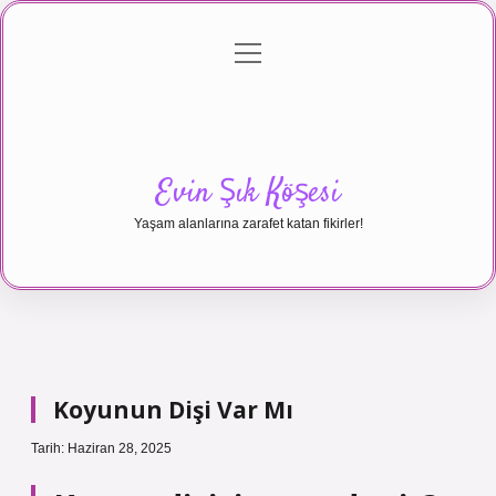
menüyü
Anasayfa
Gizlilik Politikası
Yasal Uyarı
aç
Hakkımızda
Evin Şık Köşesi
Yaşam alanlarına zarafet katan fikirler!
Koyunun Dişi Var Mı
Tarih: Haziran 28, 2025