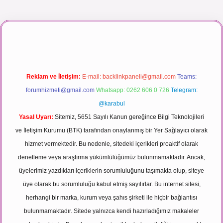
ı maç izle
Reklam ve İletişim:
E-mail:
backlinkpaneli@gmail.com
Teams:
forumhizmeti@gmail.com
Whatsapp: 0262 606 0 726
Telegram:
@karabul
Yasal Uyarı:
Sitemiz, 5651 Sayılı Kanun gereğince Bilgi Teknolojileri
ve İletişim Kurumu (BTK) tarafından onaylanmış bir Yer Sağlayıcı olarak
hizmet vermektedir. Bu nedenle, sitedeki içerikleri proaktif olarak
denetleme veya araştırma yükümlülüğümüz bulunmamaktadır. Ancak,
üyelerimiz yazdıkları içeriklerin sorumluluğunu taşımakta olup, siteye
üye olarak bu sorumluluğu kabul etmiş sayılırlar. Bu internet sitesi,
herhangi bir marka, kurum veya şahıs şirketi ile hiçbir bağlantısı
bulunmamaktadır. Sitede yalnızca kendi hazırladığımız makaleler