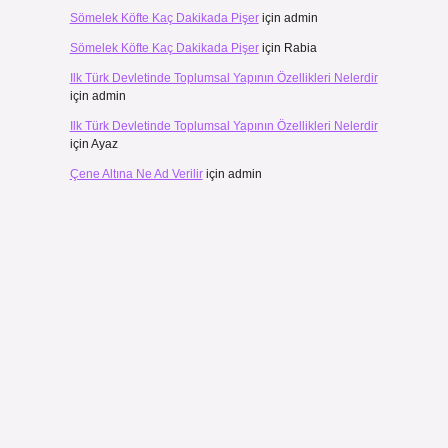
Sömelek Köfte Kaç Dakikada Pişer
için
admin
Sömelek Köfte Kaç Dakikada Pişer
için
Rabia
Ilk Türk Devletinde Toplumsal Yapının Özellikleri Nelerdir
için
admin
Ilk Türk Devletinde Toplumsal Yapının Özellikleri Nelerdir
için
Ayaz
Çene Altına Ne Ad Verilir
için
admin