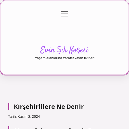
menüyü
Anasayfa
Gizlilik Politikası
Yasal Uyarı
aç
Hakkımızda
Evin Şık Köşesi
Yaşam alanlarına zarafet katan fikirler!
Kırşehirlilere Ne Denir
Tarih: Kasım 2, 2024