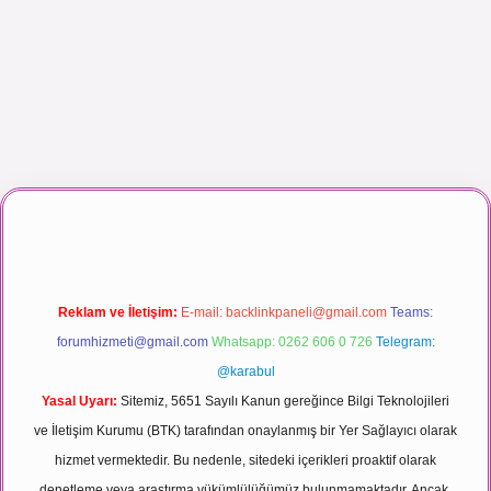
maç izle
Reklam ve İletişim:
E-mail:
backlinkpaneli@gmail.com
Teams:
forumhizmeti@gmail.com
Whatsapp: 0262 606 0 726
Telegram:
@karabul
Yasal Uyarı:
Sitemiz, 5651 Sayılı Kanun gereğince Bilgi Teknolojileri
ve İletişim Kurumu (BTK) tarafından onaylanmış bir Yer Sağlayıcı olarak
hizmet vermektedir. Bu nedenle, sitedeki içerikleri proaktif olarak
denetleme veya araştırma yükümlülüğümüz bulunmamaktadır. Ancak,