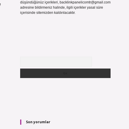
düşündüğünüz içerikleri,
backlinkpanelicomtr@gmail.com
e
adresine bildirmeniz halinde, ilgili içerikler yasal süre
içerisinde sitemizden kaldırılacaktır.
Arama
Son yorumlar