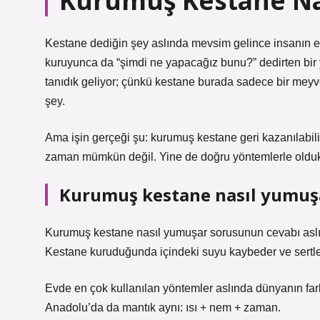
Kurumuş Kestane Na
Kestane dediğin şey aslında mevsim gelince insanın e
kuruyunca da “şimdi ne yapacağız bunu?” dedirten bir
tanıdık geliyor; çünkü kestane burada sadece bir meyve d
şey.
Ama işin gerçeği şu: kurumuş kestane geri kazanılabil
zaman mümkün değil. Yine de doğru yöntemlerle olduk
Kurumuş kestane nasıl yumuş
Kurumuş kestane nasıl yumuşar sorusunun cevabı aslın
Kestane kuruduğunda içindeki suyu kaybeder ve sertleş
Evde en çok kullanılan yöntemler aslında dünyanın fark
Anadolu’da da mantık aynı: ısı + nem + zaman.