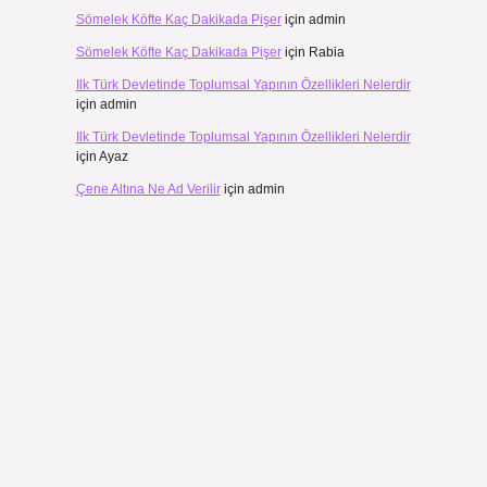
Sömelek Köfte Kaç Dakikada Pişer
için
admin
Sömelek Köfte Kaç Dakikada Pişer
için
Rabia
Ilk Türk Devletinde Toplumsal Yapının Özellikleri Nelerdir
için
admin
Ilk Türk Devletinde Toplumsal Yapının Özellikleri Nelerdir
için
Ayaz
Çene Altına Ne Ad Verilir
için
admin