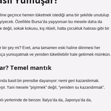
sıl Yumuşar?
line geçince hemen tüketmek istediği ama bir şekilde unutulup
 yiyecek. Özellikle Bursa’da yaşıyorsan bu mesele daha da
eğil, sokak kokusu, kış ritüeli, hatta çocukluk hatırası gibi bir
ir bir şey mi? Evet, ama tamamen eski haline dönmesi her
ça yumuşatmak ve yeniden tüketilebilir hale getirmek mümkün.
ar? Temel mantık
da basit bir prensibe dayanıyor: nemi geri kazandırmak.
ir. Yani mesele “pişirmek” değil, “yeniden su kazandırmak”.
lı yerlerinde de benzer. İtalya’da da, Japonya’da da,