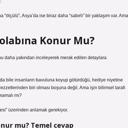
.
a “ölçülü”, Asya’da ise biraz daha “sabırlı” bir yaklaşım var. Am
dolabına Konur Mu?
nu daha yakından inceleyerek merak edilen detaylara
nda bile insanların bavuluna koyup götürdüğü, hediye niyetine
lezzetlerinden biri olması boşuna değil. Ama işin bilimsel tarafı
nmamalı mı?
esi” üzerinden anlamak gerekiyor.
onur mu? Temel cevap