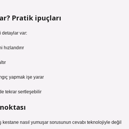
? Pratik ipuçları
 detaylar var:
 hızlandırır
tır
ngıç yapmak işe yarar
 tekrar sertleşebilir
 noktası
uş kestane nasıl yumuşar sorusunun cevabı teknolojiyle değil