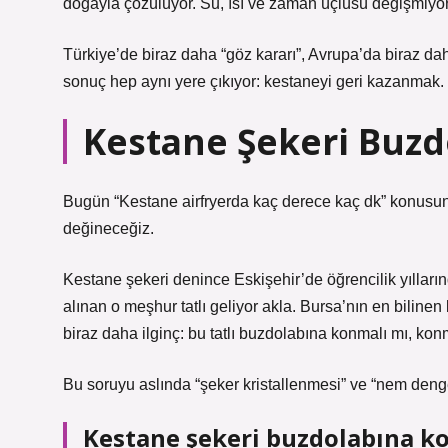
doğayla çözülüyor. Su, ısı ve zaman üçlüsü değişmiyor
Türkiye’de biraz daha “göz kararı”, Avrupa’da biraz dah
sonuç hep aynı yere çıkıyor: kestaneyi geri kazanmak.
Kestane Şekeri Buz
Bugün “Kestane airfryerda kaç derece kaç dk” konusu
değineceğiz.
Kestane şekeri denince Eskişehir’de öğrencilik yılları
alınan o meşhur tatlı geliyor akla. Bursa’nın en bilinen 
biraz daha ilginç: bu tatlı buzdolabına konmalı mı, ko
Bu soruyu aslında “şeker kristallenmesi” ve “nem deng
Kestane şekeri buzdolabına k