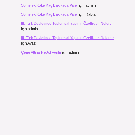
Sömelek Köfte Kaç Dakikada Pişer
için
admin
Sömelek Köfte Kaç Dakikada Pişer
için
Rabia
Ilk Türk Devletinde Toplumsal Yapının Özellikleri Nelerdir
için
admin
Ilk Türk Devletinde Toplumsal Yapının Özellikleri Nelerdir
için
Ayaz
Çene Altına Ne Ad Verilir
için
admin