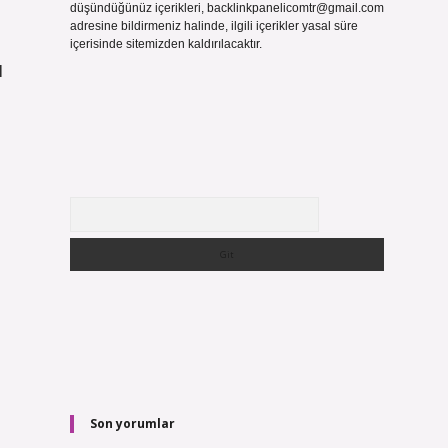
düşündüğünüz içerikleri,
backlinkpanelicomtr@gmail.com
adresine bildirmeniz halinde, ilgili içerikler yasal süre
içerisinde sitemizden kaldırılacaktır.
l
Arama
Son yorumlar