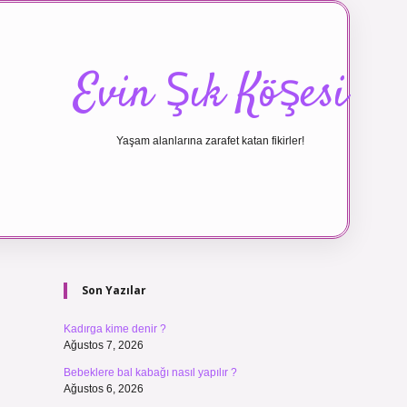
Evin Şık Köşesi
Yaşam alanlarına zarafet katan fikirler!
Sidebar
ilbet canlı m
Son Yazılar
Kadırga kime denir ?
Ağustos 7, 2026
Bebeklere bal kabağı nasıl yapılır ?
Ağustos 6, 2026